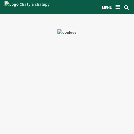
☰
SUCHEN UNTERKUNFT
MENU
LASSEN SIE SICH INSPIRIEREN
BEDINGUNGEN
ÜBER UNS
KONTAKTE
EINGANG FÜR DEN EIGENTÜMER
SUCHEN AUF WEBSITE
OBJEKT ANBIETEN
CZ
SK
EN
DE
PL