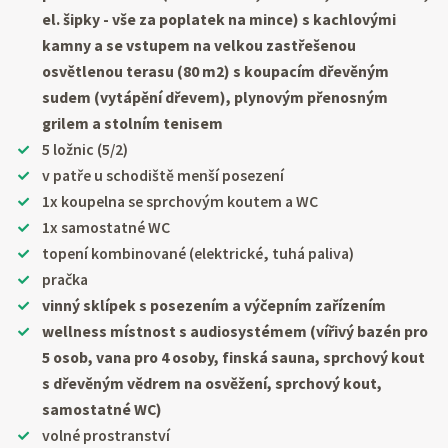
el. šipky - vše za poplatek na mince) s kachlovými
kamny a se vstupem na velkou zastřešenou
osvětlenou terasu (80 m2) s koupacím dřevěným
sudem (vytápění dřevem), plynovým přenosným
grilem a stolním tenisem
5 ložnic (5/2)
v patře u schodiště menší posezení
1x koupelna se sprchovým koutem a WC
1x samostatné WC
topení kombinované (elektrické, tuhá paliva)
pračka
vinný sklípek s posezením a výčepním zařízením
wellness místnost s audiosystémem (vířivý bazén pro
5 osob, vana pro 4 osoby, finská sauna, sprchový kout
s dřevěným vědrem na osvěžení, sprchový kout,
samostatné WC)
volné prostranství