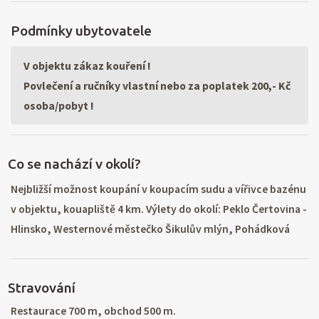
Podmínky ubytovatele
V objektu zákaz kouření !
Povlečení a ručníky vlastní nebo za poplatek 200,- Kč
osoba/pobyt !
Co se nachází v okolí?
Nejbližší možnost koupání v koupacím sudu a vířivce bazénu
v objektu, kouapliště 4 km. Výlety do okolí: Peklo Čertovina -
Hlinsko, Westernové městečko Šikulův mlýn, Pohádková
vesnička, skanzen Veselý Kopec, skanzen Betlém v Hlinsku,
skalní útvary Toulovcovy Maštale a Devět skal, rokoková
Stravování
stavba Nové Hrady, zámek v Moravské Třebové, Chrast -
městské muzeum, zámek, hrad Košumberk, Rychmburk.
Restaurace 700 m, obchod 500 m.