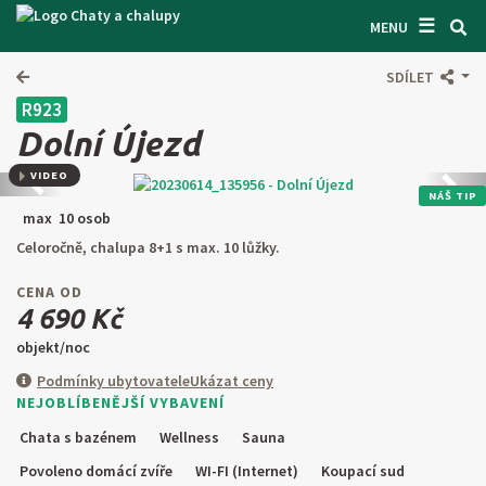
☰
VYHLEDÁVAČ CHAT
MENU
INSPIRUJTE SE
SDÍLET
R923
INFORMACE
Dolní Újezd
O NÁS
VIDEO
Předchozí
Další
NÁŠ TIP
KONTAKTY
max 10 osob
Celoročně, chalupa 8+1 s max. 10 lůžky.
VSTUP PRO MAJITELE
CENA OD
HLEDAT NA WEBU
4 690 Kč
objekt/noc
NABÍDNOUT OBJEKT
Podmínky ubytovatele
Ukázat ceny
NEJOBLÍBENĚJŠÍ VYBAVENÍ
CZ
SK
EN
DE
Chata s bazénem
Wellness
Sauna
PL
Povoleno domácí zvíře
WI-FI (Internet)
Koupací sud