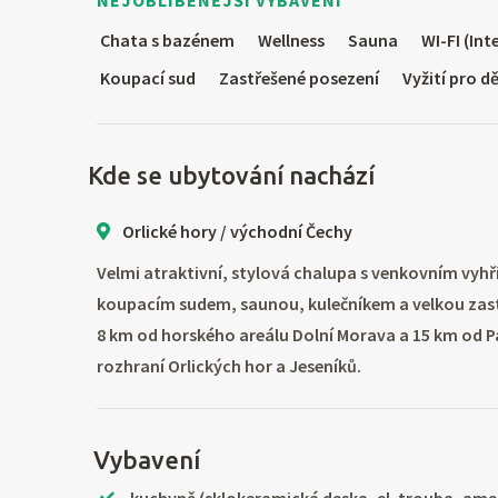
NEJOBLÍBENĚJŠÍ VYBAVENÍ
Chata s bazénem
Wellness
Sauna
WI-FI (Int
Koupací sud
Zastřešené posezení
Vyžití pro dě
Kde se ubytování nachází
Orlické hory / východní Čechy
Velmi atraktivní, stylová chalupa s venkovním v
koupacím sudem, saunou, kulečníkem a velkou zas
8 km od horského areálu Dolní Morava a 15 km od P
rozhraní Orlických hor a Jeseníků.
Vybavení