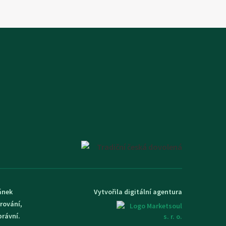
ánek
Vytvořila digitální agentura
rování,
právní.