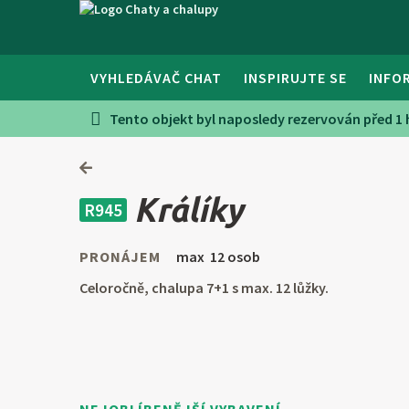
VYHLEDÁVAČ CHAT
INSPIRUJTE SE
INFO
Tento objekt byl naposledy rezervován před 1
Králíky
R945
PRONÁJEM
max 12 osob
Celoročně, chalupa 7+1 s max. 12 lůžky.