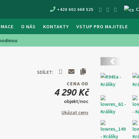
C
+420 602 668 525
RMACE
O NÁS
KONTAKTY
VSTUP PRO MAJITELE
 hodinou
Předchozí
SDÍLET:
CENA OD
4 290 Kč
objekt/noc
Ukázat ceny