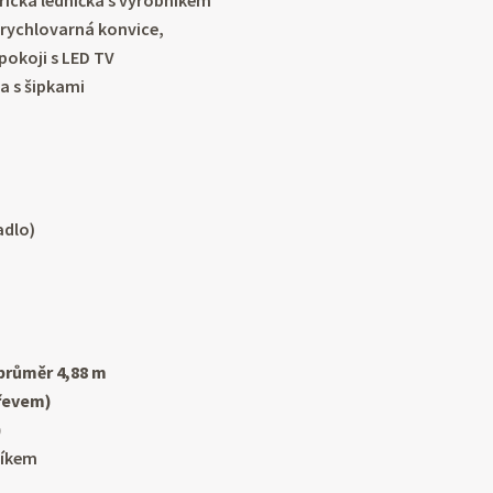
rická lednička s výrobníkem
rychlovarná konvice,
pokoji s LED TV
 a s šipkami
adlo)
průměr 4,88 m
dřevem)
)
níkem