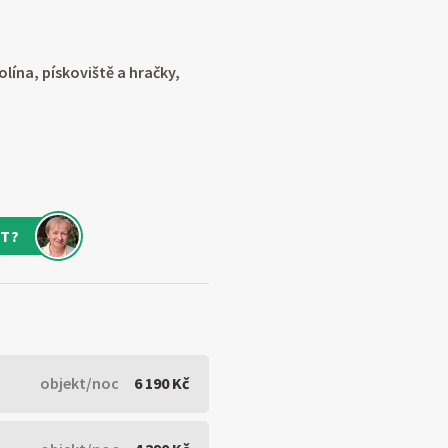
lína, pískoviště a hračky,
T?
objekt/noc
6 190 Kč