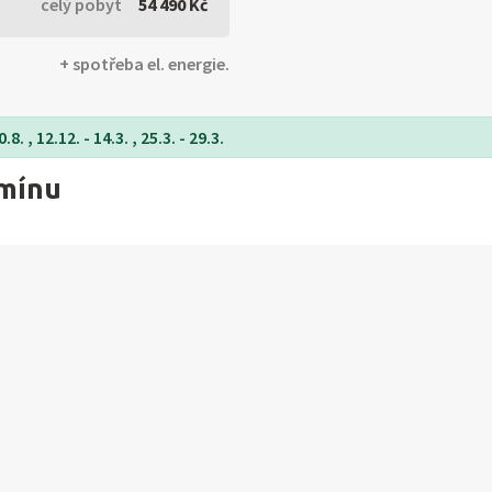
celý pobyt
54 490 Kč
+ spotřeba el. energie.
8. , 12.12. - 14.3. , 25.3. - 29.3.
rmínu