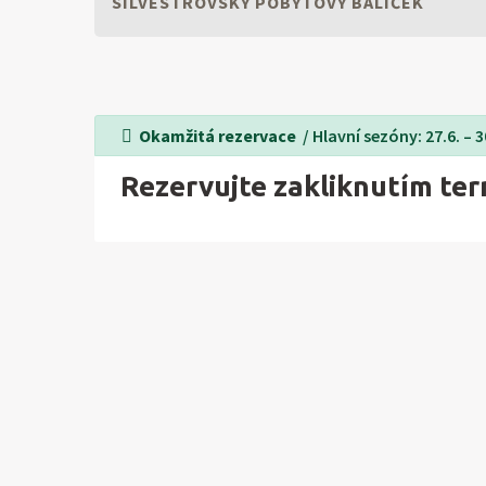
SILVESTROVSKÝ POBYTOVÝ BALÍČEK
Okamžitá rezervace
/ Hlavní sezóny: 27.6. – 30.
Rezervujte zakliknutím te