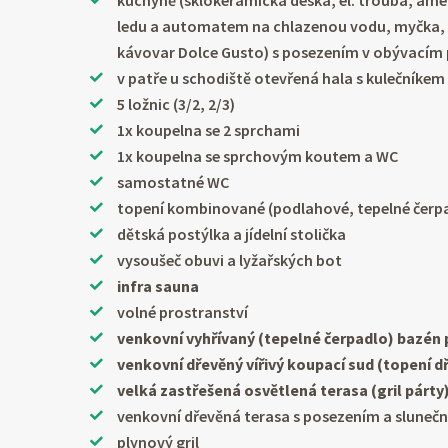
kuchyně (sklokeramická deska, el. trouba, ame
ledu a automatem na chlazenou vodu, myčka, 
kávovar Dolce Gusto) s posezením v obývacím 
v patře u schodiště otevřená hala s kulečníkem
5 ložnic (3/2, 2/3)
1x koupelna se 2 sprchami
1x koupelna se sprchovým koutem a WC
samostatné WC
topení kombinované (podlahové, tepelné čerp
dětská postýlka a jídelní stolička
vysoušeč obuvi a lyžařských bot
infra sauna
volné prostranství
venkovní vyhřívaný (tepelné čerpadlo) bazén 
venkovní dřevěný vířivý koupací sud (topení 
velká zastřešená osvětlená terasa (gril párty
venkovní dřevěná terasa s posezením a sluneč
plynový gril