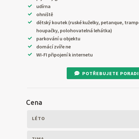
udírna
ohniště
dětský koutek (ruské kuželky, petanque, trampo
houpačky, polohovatelná lehátka)
parkování u objektu
domácí zvíře ne
WI-FI připojení k internetu
POTŘEBUJETE PORADI
Cena
LÉTO
ZIMA