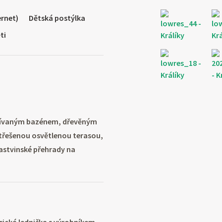
ernet)
Dětská postýlka
ti
yhřívaným bazénem, dřevěným
třešenou osvětlenou terasou,
astvinské přehrady na