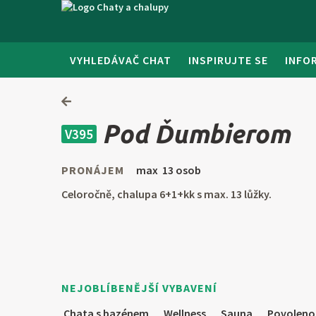
VYHLEDÁVAČ CHAT
INSPIRUJTE SE
INFO
Pod Ďumbierom
V395
PRONÁJEM
max 13 osob
Celoročně, chalupa 6+1+kk s max. 13 lůžky.
NEJOBLÍBENĚJŠÍ VYBAVENÍ
Chata s bazénem
Wellness
Sauna
Povoleno 