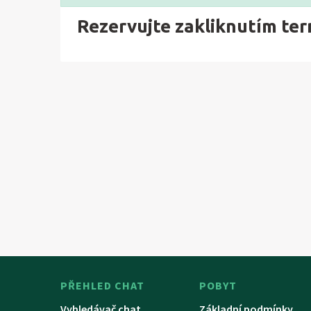
Rezervujte zakliknutím te
PŘEHLED CHAT
POBYT
Vyhledávač chat
Základní podmínky