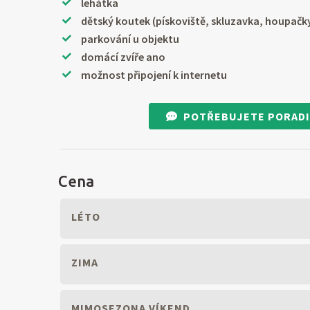
lehátka
dětský koutek (pískoviště, skluzavka, houpačk
parkování u objektu
domácí zvíře ano
možnost připojení k internetu
POTŘEBUJETE PORADI
Cena
LÉTO
ZIMA
MIMOSEZONA VÍKEND