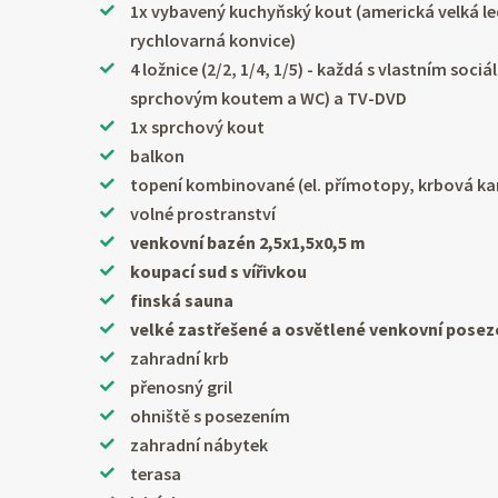
1x vybavený kuchyňský kout (americká velká l
rychlovarná konvice)
4 ložnice (2/2, 1/4, 1/5) - každá s vlastním soc
sprchovým koutem a WC) a TV-DVD
1x sprchový kout
balkon
topení kombinované (el. přímotopy, krbová k
volné prostranství
venkovní bazén 2,5x1,5x0,5 m
koupací sud s vířivkou
finská sauna
velké zastřešené a osvětlené venkovní posezen
zahradní krb
přenosný gril
ohniště s posezením
zahradní nábytek
terasa