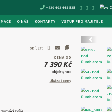
C
+420 602 668 525
RMACE
O NÁS
KONTAKTY
VSTUP PRO MAJITELE
Předchozí
SDÍLET:
CENA OD
7 390 Kč
objekt/noc
Ukázat ceny
domácí zvíře