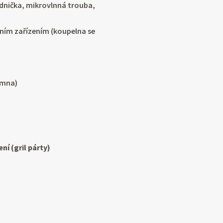
ednička, mikrovlnná trouba,
iálním zařízením (koupelna se
amna)
í (gril párty)