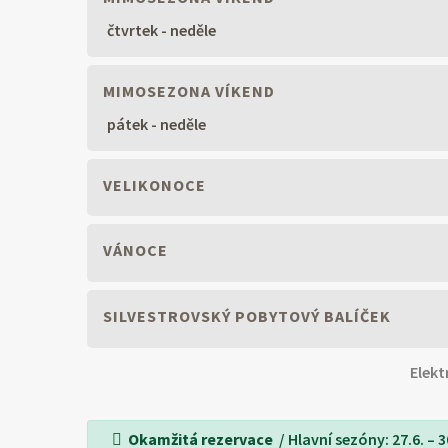
čtvrtek - neděle
MIMOSEZONA VÍKEND
pátek - neděle
VELIKONOCE
VÁNOCE
SILVESTROVSKÝ POBYTOVÝ BALÍČEK
Elekt
Okamžitá rezervace
/ Hlavní sezóny: 27.6. – 30.