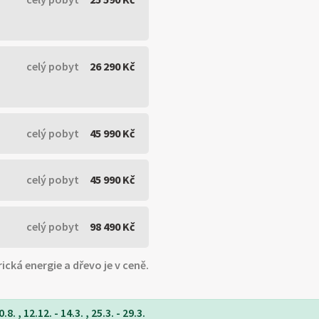
celý pobyt
26 290 Kč
celý pobyt
45 990 Kč
celý pobyt
45 990 Kč
celý pobyt
98 490 Kč
rická energie a dřevo je v ceně.
8. , 12.12. - 14.3. , 25.3. - 29.3.