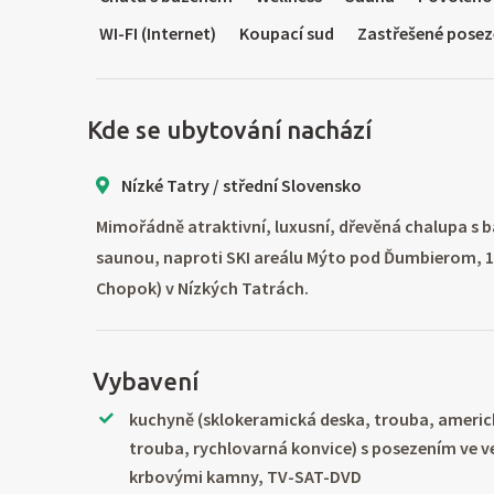
WI-FI (Internet)
Koupací sud
Zastřešené posez
Kde se ubytování nachází
Nízké Tatry / střední Slovensko
Mimořádně atraktivní, luxusní, dřevěná chalupa s 
saunou, naproti SKI areálu Mýto pod Ďumbierom, 1
Chopok) v Nízkých Tatrách.
Vybavení
kuchyně (sklokeramická deska, trouba, americ
trouba, rychlovarná konvice) s posezením ve 
krbovými kamny, TV-SAT-DVD