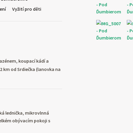
ení
Vyžití pro děti
bazénem, koupací kádí a
2 km od Srdiečka (lanovka na
ká lednička, mikrovlnná
velkém obývacím pokoji s