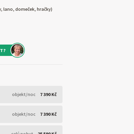
y, lano, domeček, hračky)
T?
objekt/noc
7 390 Kč
objekt/noc
7 390 Kč
celý pobyt
25 590 Kč