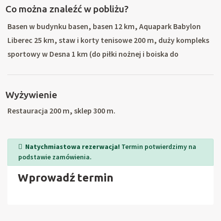
Co można znaleźć w pobliżu?
Basen w budynku basen, basen 12 km, Aquapark Babylon
Liberec 25 km, staw i korty tenisowe 200 m, duży kompleks
sportowy w Desna 1 km (do piłki nożnej i boiska do
siatkówki, wypożyczalnia rowerów), idealne warunki do
uprawiania turystyki pieszej i rowerowej w górach Izerskich i
Wyżywienie
Karkonosze. W zimie narty najbliższe 1,5 km (wyciągi ze
sztucznym oświetleniem) około kolejne 5 wyciągów
Restauracja 200 m, sklep 300 m.
narciarskich średniej intensywności, wyciąg narciarski w
szkole w terminie 10 km innych dobrych ośrodków
Natychmiastowa rezerwacja!
Termin potwierdzimy na
narciarskich z wszystkich usług (Kořenov, Bedřichov,
podstawie zamówienia.
Tanvald, Harrachov) . Wycieczki piesze wycieczki, lato i
Wprowadź termin
zimowej turystyki pieszej, rowerowej - dobrze
oznakowanych ścieżek rowerowych - Albrechtice, Špičák,
Rejdice, wody zbiornika Desna-Sous, jaskinie piaskowca,
wieże Szczepanka i Devil's Mountain. Wycieczki do Liberec