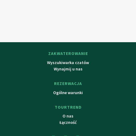
(ZOO, aqua park, ogród botaniczny), Jablonec nad Nisou,
Ještěd itp.
ZAKWATEROWANIE
Wyszukiwarka czatów
Wynajmij u nas
REZERWACJA
Ogólne warunki
TOURTREND
O nas
Łączność