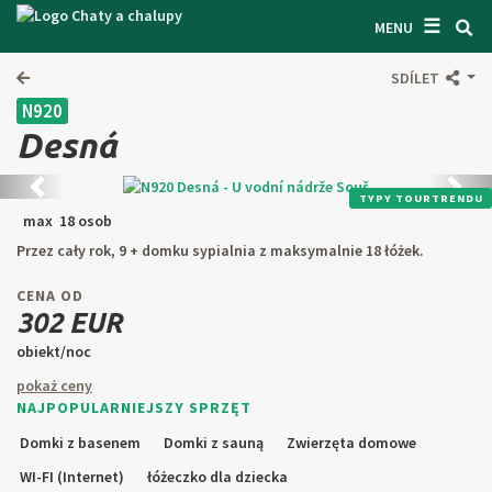
☰
WYSZUKIWARKA CZATÓW
MENU
ZAINSPIROWAĆ SIĘ
SDÍLET
N920
OGÓLNE WARUNKI
Desná
O NAS
Předchozí
Kolej
TYPY TOURTRENDU
ŁĄCZNOŚĆ
max 18 osob
Przez cały rok, 9 + domku sypialnia z maksymalnie 18 łóżek.
WEJŚCIE WŁAŚCICIELA
CENA OD
SZUKAJ W TEKŚCIE
302 EUR
obiekt/noc
ZAPROPONUJ PRZEDMIOT
pokaż ceny
NAJPOPULARNIEJSZY SPRZĘT
CZ
SK
EN
DE
Domki z basenem
Domki z sauną
Zwierzęta domowe
PL
WI-FI (Internet)
łóżeczko dla dziecka