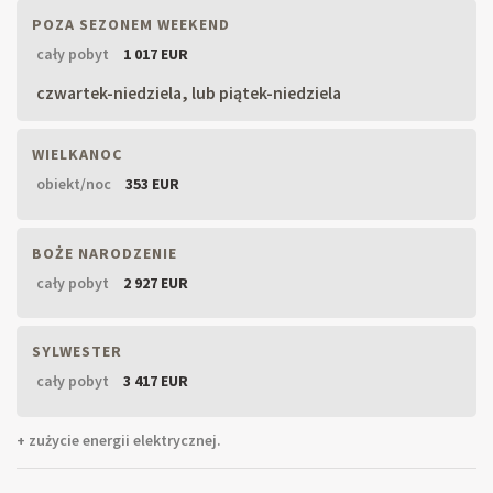
POZA SEZONEM WEEKEND
cały pobyt
1 017 EUR
czwartek-niedziela, lub piątek-niedziela
WIELKANOC
obiekt/noc
353 EUR
BOŻE NARODZENIE
cały pobyt
2 927 EUR
SYLWESTER
cały pobyt
3 417 EUR
+ zużycie energii elektrycznej.