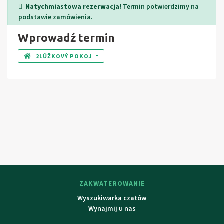
Keżmarok, Zamek Spiski, Lewocza. Okolicznych miast: Poprad,
Natychmiastowa rezerwacja!
Termin potwierdzimy na
Stary Smokowiec, Stara Lesna, Tatrzańska Łomnica, Kieżmark.
podstawie zamówienia.
Wprowadź termin
2LŮŽKOVÝ POKOJ
ZAKWATEROWANIE
Wyszukiwarka czatów
Wynajmij u nas