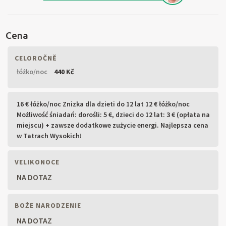
Cena
CELOROČNĚ
łóżko/noc
440 Kč
16 € łóżko/noc Znizka dla dzieti do 12 lat 12 € łóżko/noc
Możliwość śniadań: dorośli: 5 €, dzieci do 12 lat: 3 € (opłata na
miejscu) + zawsze dodatkowe zużycie energi. Najlepsza cena
w Tatrach Wysokich!
VELIKONOCE
NA DOTAZ
BOŻE NARODZENIE
NA DOTAZ