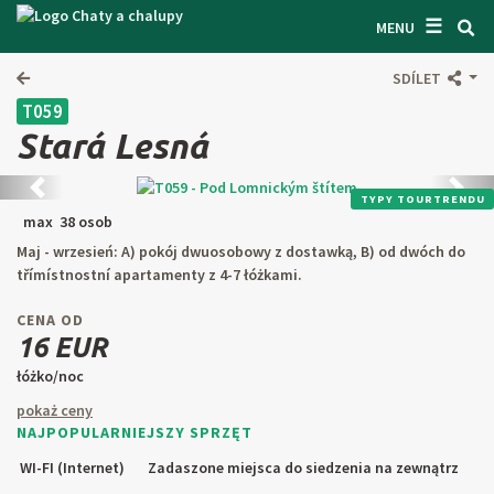
☰
WYSZUKIWARKA CZATÓW
MENU
ZAINSPIROWAĆ SIĘ
SDÍLET
T059
OGÓLNE WARUNKI
Stará Lesná
O NAS
Předchozí
Kolej
TYPY TOURTRENDU
ŁĄCZNOŚĆ
max 38 osob
Maj - wrzesień: A) pokój dwuosobowy z dostawką, B) od dwóch do
WEJŚCIE WŁAŚCICIELA
třímístnostní apartamenty z 4-7 łóżkami.
SZUKAJ W TEKŚCIE
CENA OD
16 EUR
ZAPROPONUJ PRZEDMIOT
łóżko/noc
pokaż ceny
NAJPOPULARNIEJSZY SPRZĘT
CZ
SK
EN
DE
WI-FI (Internet)
Zadaszone miejsca do siedzenia na zewnątrz
PL