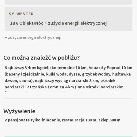
SYLWESTER
18 € Obiekt/Nóc + zużycie energii elektrycznej
+ zużycie energii elektrycznej.
Co można znaleźć w pobliżu?
Najbliższy Vrbov kąpielisko termalne 10 km, Aquacity Poprad 10 km
(baseny i zjeżdżalnie, kulki woda, dysze, grzybek wodny, huśtawka
dzwon, sauna), najbliższy wyciąg narciarski 3 km, ośrodek
narciarski Tatrzańska Łomnica 4 km (inne ośrodki narciarskie:
Ždiar, Bachledova Dolina, Smokovce, Hrebienok). Beautiful
turystyka w Tatrach Wysokich (Łomnica, Sławkowski Shield, Great
Cold Valley, Ľadová tarczy, Szczyrbskie Pleso, Konczysta, kpt
Wyżywienie
chaty. Moravka, domek Bandit's, domek Rysmi, Cechy Slavkovská,
Wielickiej, Batyżowieckiej, Štolská Valley), wycieczki do Bielskie
V pensjonate tylko śniadanie, restauracja 100 m, sklep 500 m.
Tatry i Pieniny. Wizyta Polska (Zakopane, Nowy Targ), Cave:
Bielską, Dobszyńska i Demianowska Demianowska, zamki: