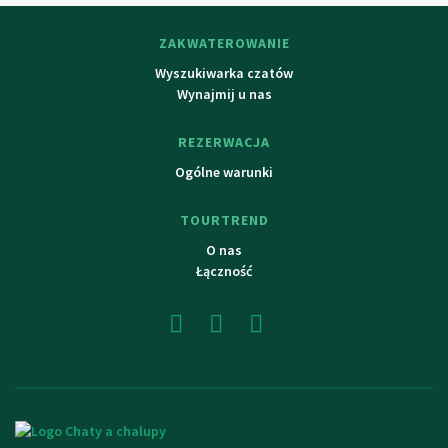
Usti nad Orlici z aquaparku.
ZAKWATEROWANIE
Wyszukiwarka czatów
Wynajmij u nas
REZERWACJA
Ogólne warunki
TOURTREND
O nas
Łączność