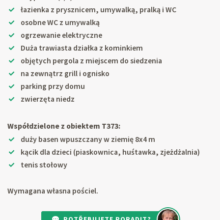
łazienka z prysznicem, umywalką, pralką i WC
osobne WC z umywalką
ogrzewanie elektryczne
Duża trawiasta działka z kominkiem
objętych pergola z miejscem do siedzenia
na zewnątrz grill i ognisko
parking przy domu
zwierzęta niedz
Współdzielone z obiektem T373:
duży basen wpuszczany w ziemię 8x4 m
kącik dla dzieci (piaskownica, huśtawka, zjeżdżalnia)
tenis stołowy
Wymagana własna pościel.
POTŘEBUJETE PORADIT?