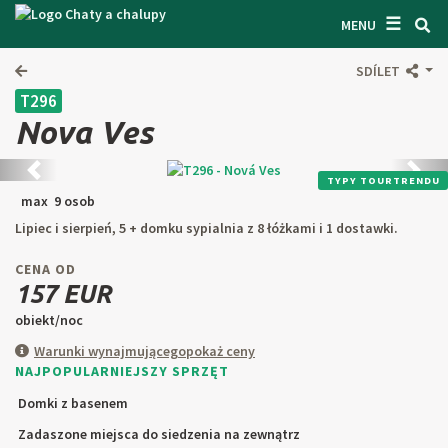
☰
WYSZUKIWARKA CZATÓW
MENU
ZAINSPIROWAĆ SIĘ
SDÍLET
T296
OGÓLNE WARUNKI
Nova Ves
O NAS
Předchozí
Kolej
TYPY TOURTRENDU
ŁĄCZNOŚĆ
max 9 osob
Lipiec i sierpień, 5 + domku sypialnia z 8 łóżkami i 1 dostawki.
WEJŚCIE WŁAŚCICIELA
CENA OD
SZUKAJ W TEKŚCIE
157 EUR
obiekt/noc
ZAPROPONUJ PRZEDMIOT
Warunki wynajmującego
pokaż ceny
NAJPOPULARNIEJSZY SPRZĘT
CZ
SK
EN
DE
Domki z basenem
PL
Zadaszone miejsca do siedzenia na zewnątrz