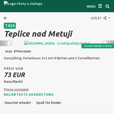
☰
SUCHEN UNTERKUNFT
MENU
LASSEN SIE SICH INSPIRIEREN
SDÍLET
T434
BEDINGUNGEN
Teplice nad Metuji
ÜBER UNS
Zurück
Weite
TOURTREND TIPPS
KONTAKTE
max 8 Personen
Ganzjährig, Ferienhaus 3+1 mit 6 Betten und 2 Zustellbetten.
EINGANG FÜR DEN EIGENTÜMER
PREIS VON
SUCHEN AUF WEBSITE
73 EUR
Haus/Nacht
OBJEKT ANBIETEN
Preise anzeigen
BELIEBTESTE AUSRÜSTUNG
CZ
SK
EN
DE
Haustier erlaubt
Spaß für Kinder
PL