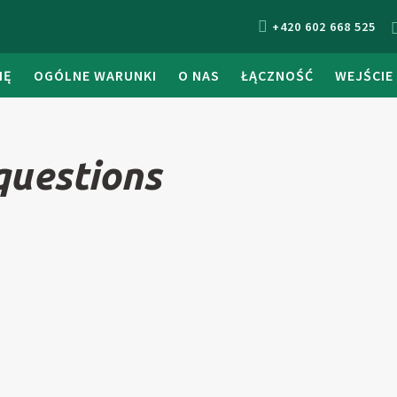
+420 602 668 525
IĘ
OGÓLNE WARUNKI
O NAS
ŁĄCZNOŚĆ
WEJŚCIE
questions