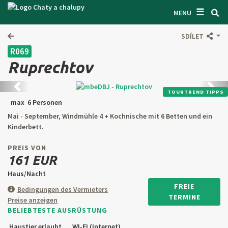
☰
SUCHEN UNTERKUNFT
MENU
LASSEN SIE SICH INSPIRIEREN
SDÍLET
R069
BEDINGUNGEN
Ruprechtov
ÜBER UNS
Zurück
Weite
TOURTREND TIPPS
KONTAKTE
max 6 Personen
Mai - September, Windmühle 4 + Kochnische mit 6 Betten und ein
EINGANG FÜR DEN EIGENTÜMER
Kinderbett.
SUCHEN AUF WEBSITE
PREIS VON
161 EUR
OBJEKT ANBIETEN
Haus/Nacht
FREIE
Bedingungen des Vermieters
TERMINE
Preise anzeigen
CZ
SK
EN
DE
BELIEBTESTE AUSRÜSTUNG
PL
Haustier erlaubt
WI-FI (Internet)