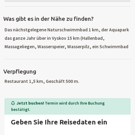
Was gibt es in der Nähe zu finden?
Das nächstgelegene Naturschwimmbad 1 km, der Aquapark
das ganze Jahr über in Vyskov 15 km (Hallenbad,
Massageliegen, Wasserspeier, Wasserpilz, ein Schwimmbad
für die Kleinsten, Wasserrutschen, Sauna), Dino Park in
Vyskov 15 km. Wandern und Radfahren in Mährischen Karst
Verpflegung
20 km (die Schlucht Macocha, Punkevní Höhle, Catherine
Höhle, Höhle Balcarka, Sloupsko-Šošůvka), Adamov (Bull
Restaurant 1,5 km, Geschäft 500 m.
Felsen, technisches Denkmal Alte Hut, New Castle).
Feriendorf Jedovnice, das Museum der Volksarchitektur
Jetzt buchen!
Termin wird durch Ihre Buchung
Senetářov.
bestätigt.
Geben Sie Ihre Reisedaten ein