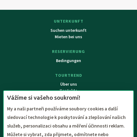
Horsovský Tyn, Hojsova Straz, Krizik Museum in Planice.
UNTERKUNFT
Suchen unterkunft
Mieten bei uns
RESERVIERUNG
Bedingungen
TOURTREND
Über uns
Kontakte
Vážíme si vašeho soukromí!
My a naši partneři používáme soubory cookies a další
sledovací technologie k poskytování a zlepšování našich
služeb, personalizaci obsahu a měření účinnosti reklam.
Můžete si vybrat, zda přijmete, odmítnete nebo