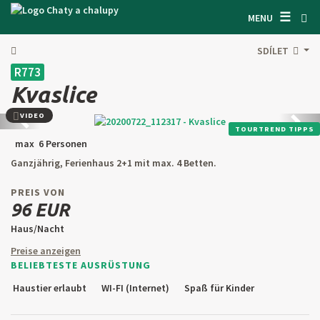
☰
SUCHEN UNTERKUNFT
MENU
LASSEN SIE SICH INSPIRIEREN
SDÍLET
R773
BEDINGUNGEN
Kvaslice
ÜBER UNS
VIDEO
Zurück
Weite
TOURTREND TIPPS
KONTAKTE
max 6 Personen
Ganzjährig, Ferienhaus 2+1 mit max. 4 Betten.
EINGANG FÜR DEN EIGENTÜMER
PREIS VON
SUCHEN AUF WEBSITE
96 EUR
Haus/Nacht
OBJEKT ANBIETEN
Preise anzeigen
BELIEBTESTE AUSRÜSTUNG
CZ
SK
EN
DE
Haustier erlaubt
WI-FI (Internet)
Spaß für Kinder
PL