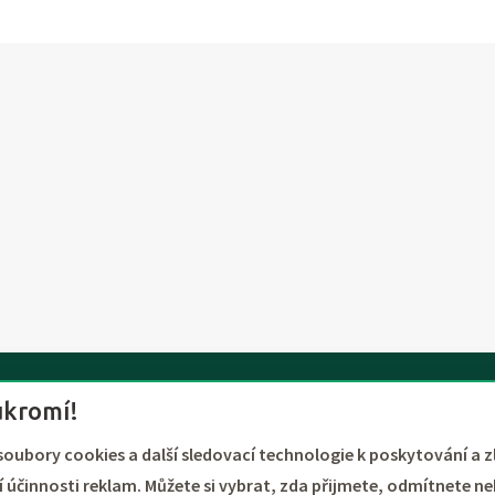
TOURTREND
ukromí!
Über uns
soubory cookies a další sledovací technologie k poskytování a z
Kontakte
 účinnosti reklam. Můžete si vybrat, zda přijmete, odmítnete ne