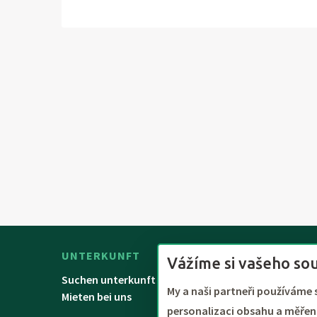
UNTERKUNFT
RESERVIERUNG
Vážíme si vašeho so
Suchen unterkunft
Bedingungen
My a naši partneři používáme 
Mieten bei uns
personalizaci obsahu a měření