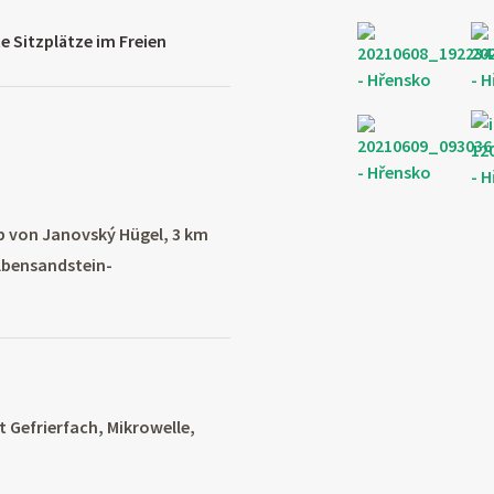
 Sitzplätze im Freien
b von Janovský Hügel, 3 km
lbensandstein-
 Gefrierfach, Mikrowelle,