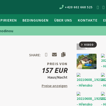
+420 602 668 525
SPIRIEREN
BEDINGUNGEN
ÜBER UNS
KONTAKTE
E
 hodinou
VIDEO
Zurück
SHARE:
PREIS VON
157 EUR
Haus/Nacht
Preise anzeigen