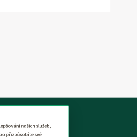
lepšování našich služeb,
bo přizpůsobíte své