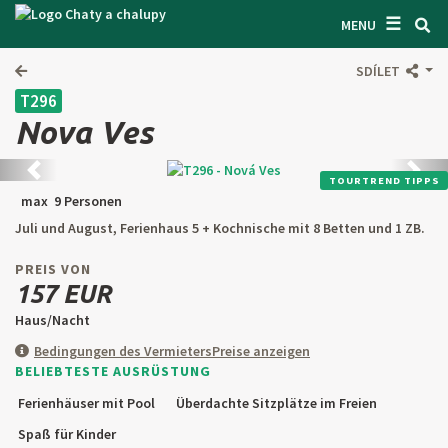
☰
SUCHEN UNTERKUNFT
MENU
LASSEN SIE SICH INSPIRIEREN
SDÍLET
T296
BEDINGUNGEN
Nova Ves
ÜBER UNS
Zurück
Weite
TOURTREND TIPPS
KONTAKTE
max 9 Personen
Juli und August, Ferienhaus 5 + Kochnische mit 8 Betten und 1 ZB.
EINGANG FÜR DEN EIGENTÜMER
PREIS VON
SUCHEN AUF WEBSITE
157 EUR
Haus/Nacht
OBJEKT ANBIETEN
Bedingungen des Vermieters
Preise anzeigen
BELIEBTESTE AUSRÜSTUNG
CZ
SK
EN
DE
Ferienhäuser mit Pool
Überdachte Sitzplätze im Freien
PL
Spaß für Kinder