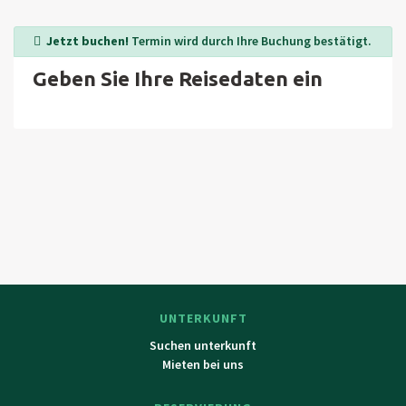
Schlössern: Doudleby, Castolovice, Opocno, Nachod und
Jetzt buchen!
Termin wird durch Ihre Buchung bestätigt.
Nove Město nad Metuji, Burgen in Litice und Potstejn,
“Omas Tal” in Ratiborice mit Schloss usw.
Geben Sie Ihre Reisedaten ein
UNTERKUNFT
Suchen unterkunft
Mieten bei uns