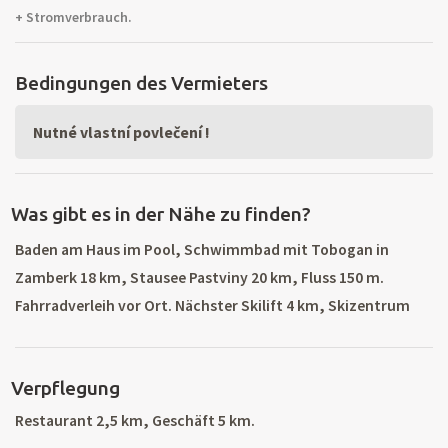
+ Stromverbrauch.
Bedingungen des Vermieters
Nutné vlastní povlečení !
Was gibt es in der Nähe zu finden?
Baden am Haus im Pool, Schwimmbad mit Tobogan in
Zamberk 18 km, Stausee Pastviny 20 km, Fluss 150 m.
Fahrradverleih vor Ort. Nächster Skilift 4 km, Skizentrum
Ricky 10 km (5 Skilifte, Sesselseilbahn, technischer Schnee
und Skischule, Skiverleih und Skischule in Destna 20 km, 35
Verpflegung
km Langlaufloipen in der Umgebung. Schwimmhalle 20 km.
Bergwanderung und Fahrradverleih im Adlergebirge.
Restaurant 2,5 km, Geschäft 5 km.
Ausflüge nach Zamberk, Rychnov nad Kneznou, Besuch von