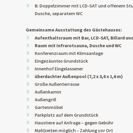
B: Doppelzimmer mit LCD-SAT und offenem Stud
Dusche, separatem WC
Gemeinsame Ausstattung des Gästehauses:
Aufenthaltsraum mit Bar, LCD-SAT, Billard un
Raum mit Infrarotsauna, Dusche und WC
Konferenzraum mit Klimaanlage
Eingezäuntes Grundstück
Innenhof Eingelassener
überdachter Außenpool (7,2 x 3,6 x 1,6 m)
Große Außenterrasse
Außenkamin
Außengrill
Gartenmöbel
Parkplatz auf dem Grundstück
Haustiere auf Anfrage – gegen Gebühr
Mahlzeiten möglich – Zahlung vor Ort