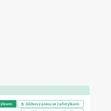
stýlkami
B: 2lůžkový pokoj se 2 přistýlkami