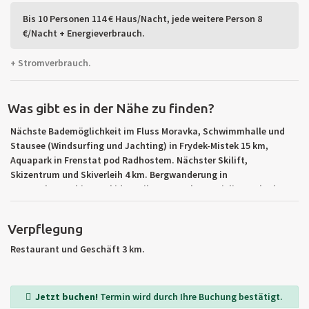
Bis 10 Personen 114 € Haus/Nacht, jede weitere Person 8
€/Nacht + Energieverbrauch.
+ Stromverbrauch.
Was gibt es in der Nähe zu finden?
Nächste Bademöglichkeit im Fluss Moravka, Schwimmhalle und
Stausee (Windsurfing und Jachting) in Frydek-Mistek 15 km,
Aquapark in Frenstat pod Radhostem. Nächster Skilift,
Skizentrum und Skiverleih 4 km. Bergwanderung in
Naturschutzgebiet Beskiden, Pilzesammeln. Famielienaurlaub,
Erholungsgebiet. Ausflüge: Stausee Moravka, Zermanice und
Sance, Lysa-Berg (das höchste von Beskiden) 1323 m über M.,
Verpflegung
Museum in Koprivnice usw. Umgebungsstädte: Dobrá, Frydek-
Mistek, Frydlant nad Ostravici, Frenstat pod Radhostem.
Restaurant und Geschäft 3 km.
Ganztätige Ausflüge nach Polen.
Jetzt buchen!
Termin wird durch Ihre Buchung bestätigt.