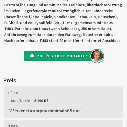
Feststoffheizung und Kamin, Keller. Freiplatz, überdachte Sitzung
im Freien, Lagerfeuerplatz mit Sitzmöglichkeiten, Kinderecke
(Rasenfläche für Ballspiele, Sandkasten, Schaukeln, Häuschen),
Fußball- und Volleyballfeld (20 x 10 m) - gemeinsam mit Haus
T483. Parkplatz am Haus (wenn Schnee ist, 350 m vom Haus).
Anfahrtsweg zum Haus durch den Waldweg. Haustier erlaubt.
Nachbarferienhaus T483 steht 20 m entfernt. Interntet Anschluss.
POTŘEBUJETE PORADIT?
Preis
LÉTO
Haus/Nacht
5 290 Kč
V červenci a v srpnu minimálně 5 nocí
ZIMA