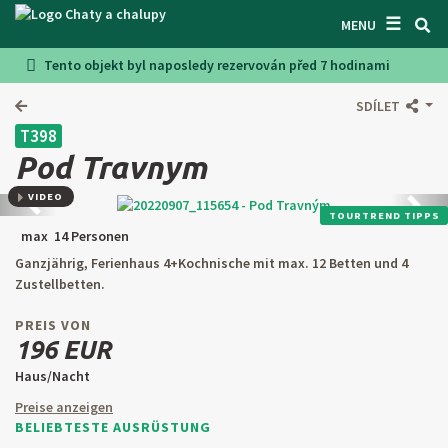
☰
SUCHEN UNTERKUNFT
MENU
Tento objekt byl naposledy rezervován před 7 hodinami
LASSEN SIE SICH INSPIRIEREN
SDÍLET
BEDINGUNGEN
T398
ÜBER UNS
Pod Travnym
KONTAKTE
VIDEO
Zurück
Weite
TOURTREND TIPPS
max 14 Personen
EINGANG FÜR DEN EIGENTÜMER
Ganzjährig, Ferienhaus 4+Kochnische mit max. 12 Betten und 4
Zustellbetten.
SUCHEN AUF WEBSITE
PREIS VON
OBJEKT ANBIETEN
196 EUR
Haus/Nacht
CZ
SK
EN
DE
Preise anzeigen
BELIEBTESTE AUSRÜSTUNG
PL