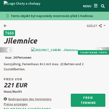
☰
SUCHEN UNTERKUNFT
MENU
Tento objekt byl naposledy rezervován před 1 hodinou
LASSEN SIE SICH INSPIRIEREN
SDÍLET
BEDINGUNGEN
T660
ÜBER UNS
Jilemnice
KONTAKTE
Zurück
Weite
TOURTREND TIPPS
max 24 Personen
EINGANG FÜR DEN EIGENTÜMER
Ganzjährig, Ferienhaus 8+1 mit max. 22 Betten und 2
Zustellbetten.
SUCHEN AUF WEBSITE
PREIS VON
OBJEKT ANBIETEN
221 EUR
Haus/Nacht
CZ
SK
EN
DE
FREIE
Bedingungen des Vermieters
TERMINE
Preise anzeigen
PL