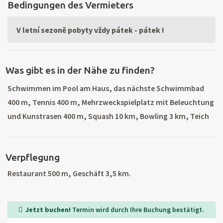
Bedingungen des Vermieters
V letní sezoně pobyty vždy pátek - pátek !
Was gibt es in der Nähe zu finden?
Schwimmen im Pool am Haus, das nächste Schwimmbad
400 m, Tennis 400 m, Mehrzweckspielplatz mit Beleuchtung
und Kunstrasen 400 m, Squash 10 km, Bowling 3 km, Teich
und Fluss 5 km, Sauna 1 km, Hallenbad 3 km. Der nächste
Skilift 10 km, Skigebiet mit allen Skiservice 12 km
Verpflegung
(Benecko), andere Orte: Vitkovice, Spindleruv Mlyn, Mísečky,
Bedřichov, Rokytnice, Harrachov. Wandern und Radfahren.
Restaurant 500 m, Geschäft 3,5 km.
Trips: Böhmisches Paradies (Dry, Besedické, Klokočské
Felsen, Felsen Prachovské, Trosky, Nova Paka, Lomnice nad
Jetzt buchen!
Termin wird durch Ihre Buchung bestätigt.
Popelkou), Bozkov Dolomit Höhlen, Isergebirge und