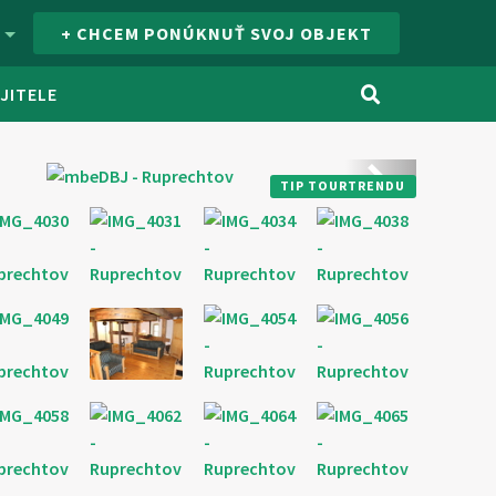
K
+ CHCEM PONÚKNUŤ SVOJ OBJEKT
JITELE
júca
Ďalšie
TIP TOURTRENDU