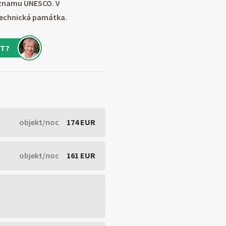
eznamu UNESCO. V
 technická památka.
T?
objekt/noc
174 EUR
objekt/noc
161 EUR