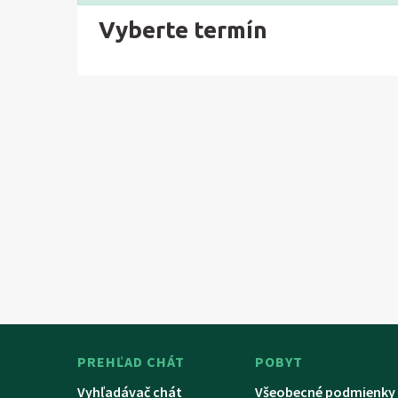
Vyberte termín
PREHĽAD CHÁT
POBYT
Vyhľadávač chát
Všeobecné podmienky