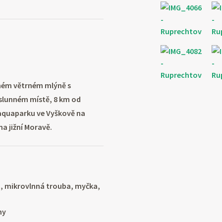
ném větrném mlýně s
 slunném místě, 8 km od
aquaparku ve Vyškově na
a jižní Moravě.
a, mikrovlnná trouba, myčka,
ny