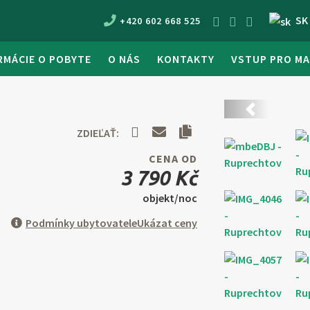
S
+420 602 668 525
RMÁCIE O POBYTE
O NÁS
KONTAKTY
VSTUP PRO MA
Predchádza
ZDIEĽAŤ:
CENA OD
3 790 Kč
objekt/noc
Podmínky ubytovatele
Ukázat ceny