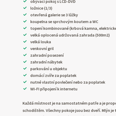
obývací pokoj s LCD-DVD
ložnice (1/3)
otevřená galerie se 3 lůžky
koupelna se sprchovým koutem a WC
topení kombinované (krbová kamna, elektrick
velká oplocená udržovaná zahrada (500m2)
velká louka
venkovní gril
zahradní posezení
zahradní nábytek
parkování u objektu
domácí zvíře za poplatek
nutné vlastní povlečení nebo za poplatek
WI-FI připojení k internetu
Každá místnost je na samostatném patře a je pro
schodištěm. Všechny pokoje jsou bez dveří. Mlýn j