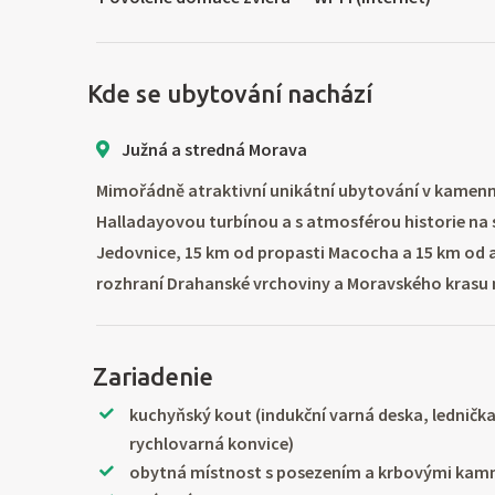
Kde se ubytování nachází
Južná a stredná Morava
Mimořádně atraktivní unikátní ubytování v kamen
Halladayovou turbínou a s atmosférou historie na
Jedovnice, 15 km od propasti Macocha a 15 km od 
rozhraní Drahanské vrchoviny a Moravského krasu n
Zariadenie
kuchyňský kout (indukční varná deska, ledničk
rychlovarná konvice)
obytná místnost s posezením a krbovými kam