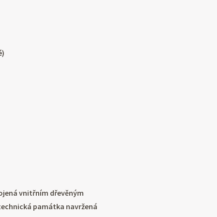
é)
pojená vnitřním dřevěným
e technická památka navržená