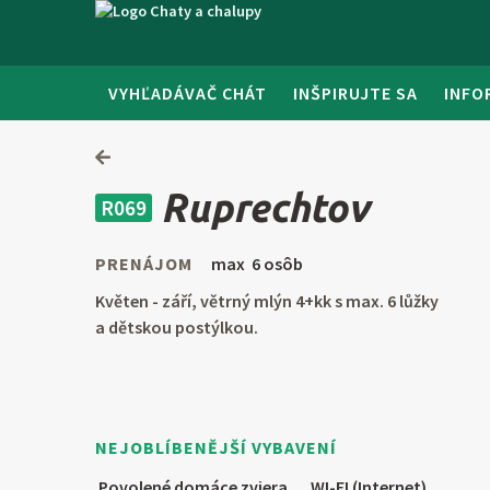
VYHĽADÁVAČ CHÁT
INŠPIRUJTE SA
INFO
Ruprechtov
R069
PRENÁJOM
max 6 osôb
Květen - září, větrný mlýn 4+kk s max. 6 lůžky
a dětskou postýlkou.
NEJOBLÍBENĚJŠÍ VYBAVENÍ
Povolené domáce zviera
WI-FI (Internet)