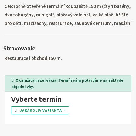
Celoročně otevřené termální koupaliště 150 m (čtyři bazény,
dva tobogány, minigolf, plážový volejbal, velká pláž, hřiště
pro děti, maxišachy, restaurace, saunové centrum, masážní
a kosmetický salón). Přehrada 4 km. Výlety do okolí: výlety
okolo Dunaje, vodní dílo Gabčíkovo, maďarský Gyor,
Stravovanie
Komárno a další. Okolní města: Dunajská Streda, Komárno,
Nové Zámky, Šaľa. Celodenní výlet do Bratislavy.
Restaurace i obchod 150 m.
Okamžitá rezervácia!
Termín vám potvrdíme na základe
objednávky.
Vyberte termín
JAKÁKOLIV VARIANTA