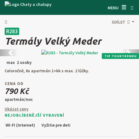
☰
VYHĽADÁVAČ CHÁT
MENU
INŠPIRUJTE SA
SDÍLET
R283
INFORMÁCIE O POBYTE
Termály Velký Meder
O NÁS
Predchádzajúca
Ďalši
TIP TOURTRENDU
KONTAKTY
max 2 osoby
Celoročně, 6x apartmán 1+kk s max. 2 lůžky.
VSTUP PRO MAJITELE
CENA OD
HĽADAŤ NA WEBE
790 Kč
apartmán/noc
PONÚKNUŤ OBJEKT
Ukázat ceny
NEJOBLÍBENĚJŠÍ VYBAVENÍ
CZ
SK
EN
DE
WI-FI (Internet)
Vyžitie pre deti
PL