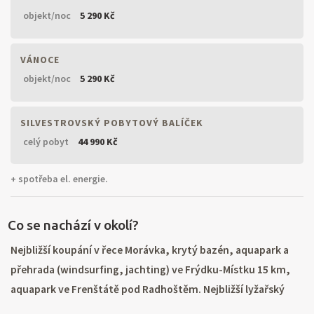
objekt/noc
5 290 Kč
VÁNOCE
objekt/noc
5 290 Kč
SILVESTROVSKÝ POBYTOVÝ BALÍČEK
celý pobyt
44 990 Kč
+ spotřeba el. energie.
Co se nachází v okolí?
Nejbližší koupání v řece Morávka, krytý bazén, aquapark a
přehrada (windsurfing, jachting) ve Frýdku-Místku 15 km,
aquapark ve Frenštátě pod Radhoštěm. Nejbližší lyžařský
vlek, lyžařské středisko a půjčovna lyží 4 km. Krásná turistika