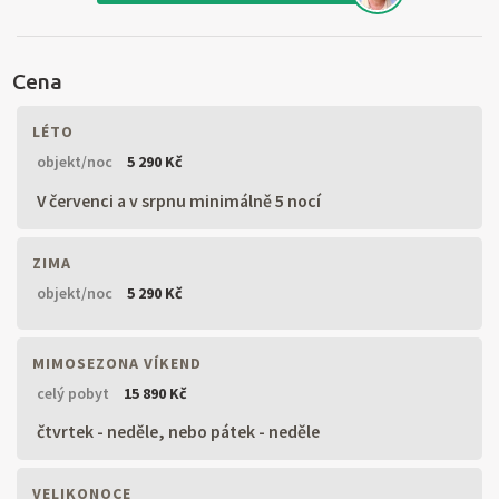
Cena
LÉTO
objekt/noc
5 290 Kč
V červenci a v srpnu minimálně 5 nocí
ZIMA
objekt/noc
5 290 Kč
MIMOSEZONA VÍKEND
celý pobyt
15 890 Kč
čtvrtek - neděle, nebo pátek - neděle
VELIKONOCE