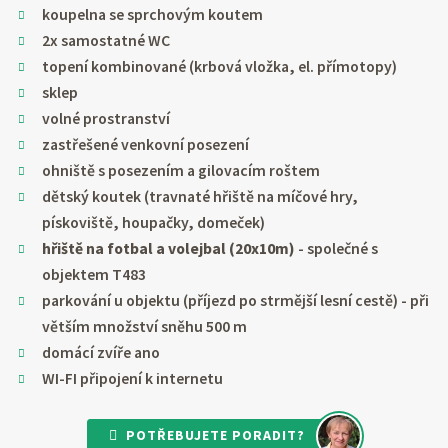
koupelna se sprchovým koutem
2x samostatné WC
topení kombinované (krbová vložka, el. přímotopy)
sklep
volné prostranství
zastřešené venkovní posezení
ohniště s posezením a gilovacím roštem
dětský koutek (travnaté hřiště na míčové hry,
pískoviště, houpačky, domeček)
hřiště na fotbal a volejbal (20x10m)
- společné s
objektem T483
parkování u objektu (příjezd po strmější lesní cestě) - při
větším množství sněhu 500 m
domácí zvíře ano
WI-FI připojení k internetu
POTŘEBUJETE PORADIT?