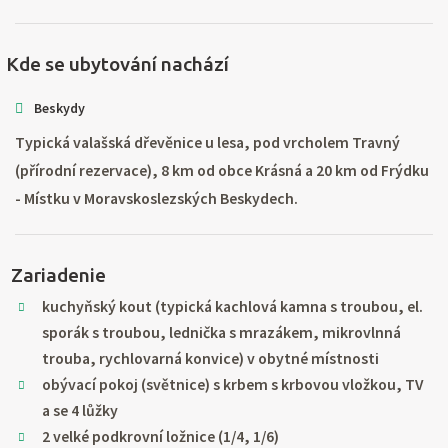
Kde se ubytování nachází
Beskydy
Typická valašská dřevěnice u lesa, pod vrcholem Travný
(přírodní rezervace), 8 km od obce Krásná a 20 km od Frýdku
- Místku v Moravskoslezských Beskydech.
Zariadenie
kuchyňský kout (typická kachlová kamna s troubou, el.
sporák s troubou, lednička s mrazákem, mikrovlnná
trouba, rychlovarná konvice) v obytné místnosti
obývací pokoj (světnice) s krbem s krbovou vložkou, TV
a se 4 lůžky
2 velké podkrovní ložnice (1/4, 1/6)