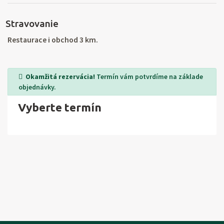
v oblasti CHKO Moravskoslezských Beskyd. Výlety: vodní
Stravovanie
nádrž Morávka, Žermanice a Šance, nejvyšší hora Beskyd
Lysá hora.
Restaurace i obchod 3 km.
Okamžitá rezervácia!
Termín vám potvrdíme na základe
objednávky.
Vyberte termín