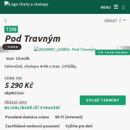
☰
VYHĽADÁVAČ CHÁT
MENU
INŠPIRUJTE SA
SDÍLET
T398
INFORMÁCIE O POBYTE
Pod Travným
O NÁS
VIDEO
Predchádzajúca
Ďalši
TIP TOURTRENDU
KONTAKTY
max 14 osôb
Celoročně, chalupa 4+kk s max. 14 lůžky.
VSTUP PRO MAJITELE
CENA OD
HĽADAŤ NA WEBE
5 290 Kč
objekt/noc
PONÚKNUŤ OBJEKT
VOLNÉ TERMÍNY
Ukázat ceny
NEJOBLÍBENĚJŠÍ VYBAVENÍ
CZ
SK
EN
DE
Povolené domáce zviera
WI-FI (Internet)
PL
Zastřešené venkovní posezení
Vyžitie pre deti