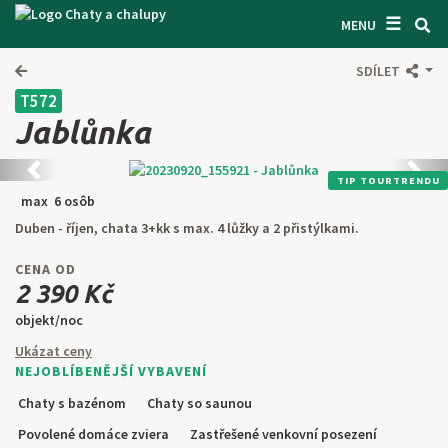
☰
VYHĽADÁVAČ CHÁT
MENU
INŠPIRUJTE SA
SDÍLET
T572
INFORMÁCIE O POBYTE
Jablůnka
O NÁS
Predchádzajúca
Ďalši
TIP TOURTRENDU
KONTAKTY
max 6 osôb
Duben - říjen, chata 3+kk s max. 4 lůžky a 2 přistýlkami.
VSTUP PRO MAJITELE
CENA OD
HĽADAŤ NA WEBE
2 390 Kč
objekt/noc
PONÚKNUŤ OBJEKT
Ukázat ceny
NEJOBLÍBENĚJŠÍ VYBAVENÍ
CZ
SK
EN
DE
Chaty s bazénom
Chaty so saunou
PL
Povolené domáce zviera
Zastřešené venkovní posezení