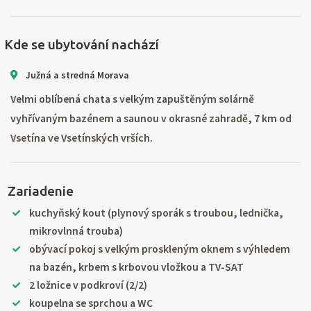
Kde se ubytování nachází
Južná a stredná Morava
Velmi oblíbená chata s velkým zapuštěným solárně
vyhřívaným bazénem a saunou v okrasné zahradě, 7 km od
Vsetína ve Vsetínských vrších.
Zariadenie
kuchyňský kout (plynový sporák s troubou, lednička,
mikrovlnná trouba)
obývací pokoj s velkým proskleným oknem s výhledem
na bazén, krbem s krbovou vložkou a TV-SAT
2 ložnice v podkroví (2/2)
koupelna se sprchou a WC