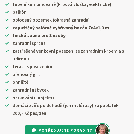
topení kombinované (krbová vložka, elektrické)
balkón
oplocený pozemek (okrasná zahrada)
zapuštěný solárně vyhřívaný bazén 7x4x1,3 m
finská sauna pro 3 osoby
zahradní sprcha
zastřešené venkovní posezení se zahradním krbem a s
udírnou
terasa s posezením
přenosný gril
ohniště
zahradní nábytek
parkování u objektu
domácí zvíře po dohodě (jen malé rasy) za poplatek
200,- Kč pes/den
POTŘEBUJETE PORADIT?