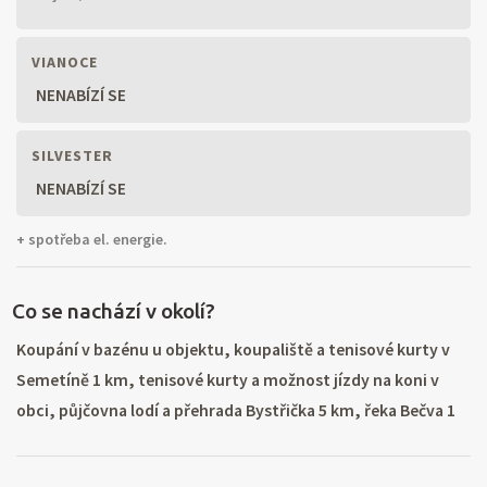
VIANOCE
NENABÍZÍ SE
SILVESTER
NENABÍZÍ SE
+ spotřeba el. energie.
Co se nachází v okolí?
Koupání v bazénu u objektu, koupaliště a tenisové kurty v
Semetíně 1 km, tenisové kurty a možnost jízdy na koni v
obci, půjčovna lodí a přehrada Bystřička 5 km, řeka Bečva 1
km. Okolí vhodné k odpočinku, sběru lesních plodů a hub v
okolních lesích. Turistika a cykloturistika v Hostýnských,