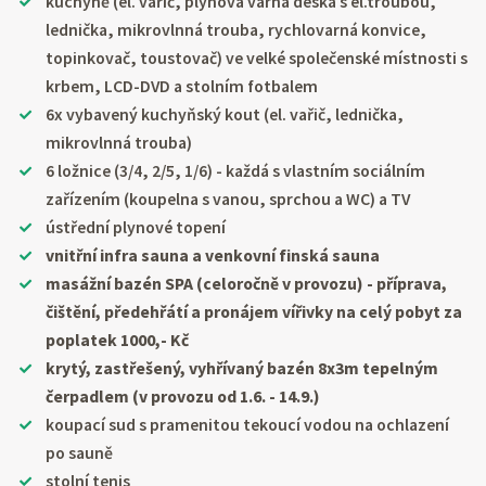
kuchyně (el. vařič, plynová varná deska s el.troubou,
lednička, mikrovlnná trouba, rychlovarná konvice,
topinkovač, toustovač) ve velké společenské místnosti s
krbem, LCD-DVD a stolním fotbalem
6x vybavený kuchyňský kout (el. vařič, lednička,
mikrovlnná trouba)
6 ložnice (3/4, 2/5, 1/6) - každá s vlastním sociálním
zařízením (koupelna s vanou, sprchou a WC) a TV
ústřední plynové topení
vnitřní infra sauna a venkovní finská sauna
masážní bazén SPA (celoročně v provozu) - příprava,
čištění, předehřátí a pronájem vířivky na celý pobyt za
poplatek 1000,- Kč
krytý, zastřešený, vyhřívaný bazén 8x3m tepelným
čerpadlem (v provozu od 1.6. - 14.9.)
koupací sud s pramenitou tekoucí vodou na ochlazení
po sauně
stolní tenis