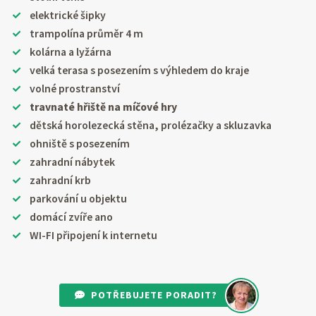
elektrické šipky
trampolína průměr 4 m
kolárna a lyžárna
velká terasa s posezením s výhledem do kraje
volné prostranství
travnaté hřiště na míčové hry
dětská horolezecká stěna, prolézačky a skluzavka
ohniště s posezením
zahradní nábytek
zahradní krb
parkování u objektu
domácí zvíře ano
WI-FI připojení k internetu
POTŘEBUJETE PORADIT?