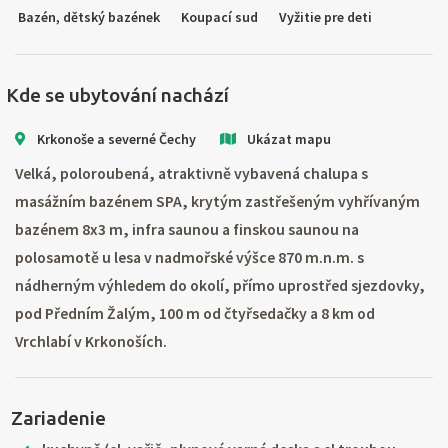
Bazén, dětský bazének
Koupací sud
Vyžitie pre deti
Kde se ubytování nachází
Krkonoše a severné Čechy
Ukázat mapu
Velká, poloroubená, atraktivně vybavená chalupa s
masážním bazénem SPA, krytým zastřešeným vyhřívaným
bazénem 8x3 m, infra saunou a finskou saunou na
polosamotě u lesa v nadmořské výšce 870 m.n.m. s
nádherným výhledem do okolí, přímo uprostřed sjezdovky,
pod Předním Žalým, 100 m od čtyřsedačky a 8 km od
Vrchlabí v Krkonoších.
Zariadenie