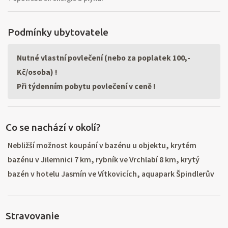
Podmínky ubytovatele
Nutné vlastní povlečení (nebo za poplatek 100,-
Kč/osoba) !
Při týdenním pobytu povlečení v ceně !
Co se nachází v okolí?
Nebližší možnost koupání v bazénu u objektu, krytém
bazénu v Jilemnici 7 km, rybník ve Vrchlabí 8 km, krytý
bazén v hotelu Jasmín ve Vítkovicích, aquapark Špindlerův
Mlýn 20 km, aquapark s tobogánem v Trutnově 45 km,
tenisové kurty 300 m, jízda na koních 3 km. Nejbližší lyžařský
Stravovanie
vlek 100 m, výborné podmínky pro zimní sporty v obci 8