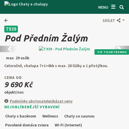
☰
VYHĽADÁVAČ CHÁT
MENU
INŠPIRUJTE SA
SDÍLET
T939
INFORMÁCIE O POBYTE
Pod Předním Žalým
O NÁS
Predchádzajúca
Ďalši
TIP TOURTRENDU
KONTAKTY
max 29 osôb
Celoročně, chalupa 7+1+6kk s max. 28 lůžky a 1 přistýlkou.
VSTUP PRO MAJITELE
CENA OD
HĽADAŤ NA WEBE
9 690 Kč
objekt/noc
PONÚKNUŤ OBJEKT
Podmínky ubytovatele
Ukázat ceny
NEJOBLÍBENĚJŠÍ VYBAVENÍ
CZ
SK
EN
DE
Chaty s bazénom
Wellness
Chaty so saunou
PL
Povolené domáce zviera
WI-FI (Internet)