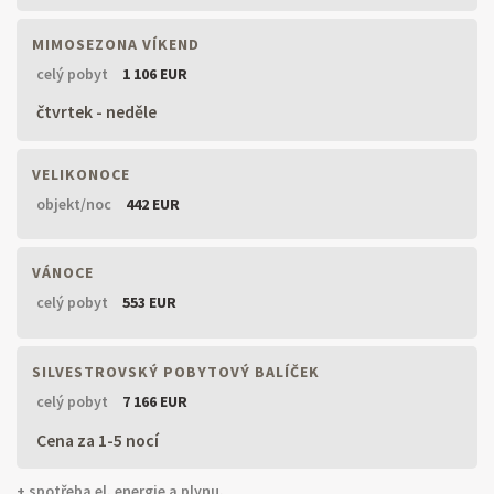
MIMOSEZONA VÍKEND
celý pobyt
1 106 EUR
čtvrtek - neděle
VELIKONOCE
objekt/noc
442 EUR
VÁNOCE
celý pobyt
553 EUR
SILVESTROVSKÝ POBYTOVÝ BALÍČEK
celý pobyt
7 166 EUR
Cena za 1-5 nocí
+ spotřeba el. energie a plynu.