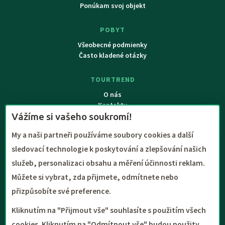
Ponúkam svoj objekt
POBYT
Všeobecné podmienky
Často kladené otázky
TOURTREND
O nás
Kontakty
Vážíme si vašeho soukromí!
My a naši partneři používáme soubory cookies a další
sledovací technologie k poskytování a zlepšování našich
služeb, personalizaci obsahu a měření účinnosti reklam.
Můžete si vybrat, zda přijmete, odmítnete nebo
přizpůsobíte své preference.
Kliknutím na "Přijmout vše" souhlasíte s použitím všech
Copyright (c) TOURTREND s.r.o. | 1990 - 2026 | Celý obsah týchto
cookies. Kliknutím na "Odmítnout vše" budou použity