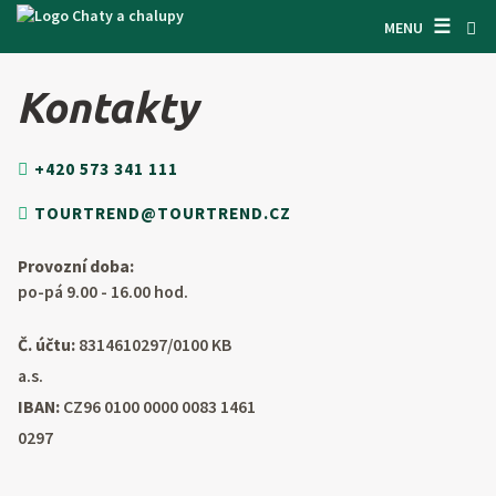
☰
VYHĽADÁVAČ CHÁT
MENU
INŠPIRUJTE SA
Kontakty
INFORMÁCIE O POBYTE
+420 573 341 111
O NÁS
TOURTREND@TOURTREND.CZ
KONTAKTY
Provozní doba:
VSTUP PRO MAJITELE
po-pá 9.00 - 16.00 hod.
HĽADAŤ NA WEBE
Č. účtu:
8314610297/0100 KB
PONÚKNUŤ OBJEKT
a.s.
IBAN:
CZ96 0100 0000 0083 1461
0297
CZ
SK
EN
DE
PL