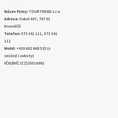
Název firmy:
TOURTREND s.r.o.
Adresa:
Oskol 447, 767 01
Kroměříž
Telefon:
573 341 111, 573 341
112
Mobil:
+420 602 668 525 (v
sezóně i soboty)
IČO/DIČ:
(CZ)25516981