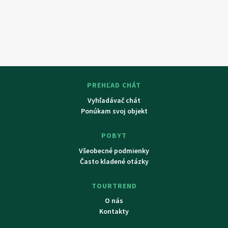
PREHĽAD CHÁT
Vyhľadávač chát
Ponúkam svoj objekt
POBYT
Všeobecné podmienky
Často kladené otázky
TOURTREND
O nás
Kontakty