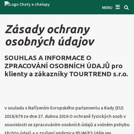
☰
VYHĽADÁVAČ CHÁT
MENU
INŠPIRUJTE SA
Zásady ochrany
INFORMÁCIE O POBYTE
osobných údajov
O NÁS
SOUHLAS A INFORMACE O
KONTAKTY
ZPRACOVÁNÍ OSOBNÍCH ÚDAJŮ pro
VSTUP PRO MAJITELE
klienty a zákazníky TOURTREND s.r.o.
HĽADAŤ NA WEBE
PONÚKNUŤ OBJEKT
v souladu s Nařízením Evropského parlamentu a Rady (EU)
2016/679 ze dne 27. dubna 2016 O ochraně fyzických osob v
CZ
SK
EN
DE
souvislosti se zpracováním osobních údajů a volném pohybu
PL
těchto údajů a o zrušení směrnice 95/46/ES (dále jen