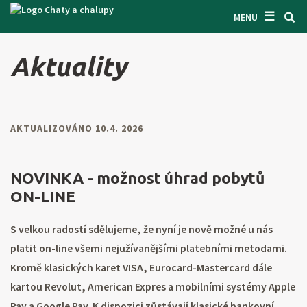
☰
VYHLEDÁVAČ CHAT
MENU
INSPIRUJTE SE
Aktuality
INFORMACE
O NÁS
AKTUALIZOVÁNO 10.4. 2026
KONTAKTY
VSTUP PRO MAJITELE
NOVINKA - možnost úhrad pobytů
ON-LINE
HLEDAT NA WEBU
S velkou radostí sdělujeme, že nyní je nově možné u nás
NABÍDNOUT OBJEKT
platit on-line všemi nejužívanějšími platebními metodami.
Kromě klasických karet VISA, Eurocard-Mastercard dále
CZ
SK
EN
DE
kartou Revolut, American Expres a mobilními systémy Apple
PL
Pay a Google Pay. K dispozici zůstávají klasické bankovní