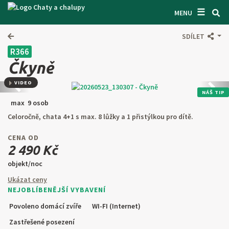
☰
VYHLEDÁVAČ CHAT
MENU
INSPIRUJTE SE
SDÍLET
R366
INFORMACE
Čkyně
O NÁS
VIDEO
Předchozí
Další
NÁŠ TIP
KONTAKTY
max 9 osob
Celoročně, chata 4+1 s max. 8 lůžky a 1 přistýlkou pro dítě.
VSTUP PRO MAJITELE
CENA OD
HLEDAT NA WEBU
2 490 Kč
objekt/noc
NABÍDNOUT OBJEKT
Ukázat ceny
NEJOBLÍBENĚJŠÍ VYBAVENÍ
CZ
SK
EN
DE
Povoleno domácí zvíře
WI-FI (Internet)
PL
Zastřešené posezení