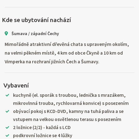
Kde se ubytování nachází
Šumava / západní Čechy
Mimořádně atraktivní dřevěná chata s upraveným okolím,
na velmi pěkném místě, 4 km od obce Čkyně a 10 km od
Vimperka na rozhraní jižních Čech a Šumavy.
Vybavení
kuchyně (el. sporák s troubou, lednička s mrazákem,
mikrovlnná trouba, rychlovarná konvice) s posezením
obývací pokoj s KCD-DVD, kamny na tuhá paliva a se
vstupem na velkou osvětlenou terasu s posezením
2 ložnice (2/2) - každá s LCD
podkrovní ložnice se 4 lůžky