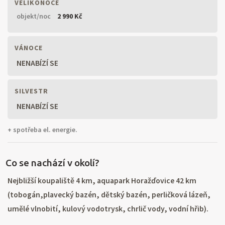
VELIKONOCE
objekt/noc
2 990 Kč
VÁNOCE
NENABÍZÍ SE
SILVESTR
NENABÍZÍ SE
+ spotřeba el. energie.
Co se nachází v okolí?
Nejbližší koupaliště 4 km, aquapark Horažďovice 42 km
(tobogán,plavecký bazén, dětský bazén, perličková lázeň,
umělé vlnobití, kulový vodotrysk, chrlič vody, vodní hřib).
Nejbližší lyžařské středisko se všemi lyžařskými službami,