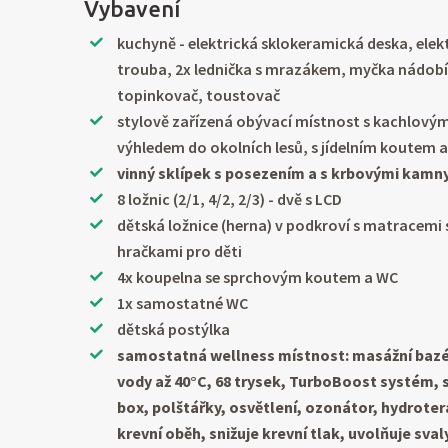
Vybavení
kuchyně - elektrická sklokeramická deska, ele
trouba, 2x lednička s mrazákem, myčka nádobí
topinkovač, toustovač
stylově zařízená obývací místnost s kachlový
výhledem do okolních lesů, s jídelním koutem 
vinný sklípek s posezením a s krbovými kamn
8 ložnic (2/1, 4/2, 2/3) - dvě s LCD
dětská ložnice (herna) v podkroví s matracemi 
hračkami pro děti
4x koupelna se sprchovým koutem a WC
1x samostatné WC
dětská postýlka
samostatná wellness místnost: masážní bazé
vody až 40°C, 68 trysek, TurboBoost systém, 
box, polštářky, osvětlení, ozonátor, hydroter
krevní oběh, snižuje krevní tlak, uvolňuje sval