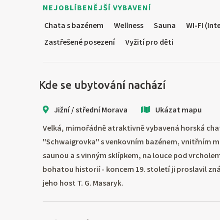
NEJOBLÍBENĚJŠÍ VYBAVENÍ
Chata s bazénem
Wellness
Sauna
WI-FI (Int
Zastřešené posezení
Vyžití pro děti
Kde se ubytování nachází
Jižní / střední Morava
Ukázat mapu
Velká, mimořádně atraktivně vybavená horská chat
"Schwaigrovka" s venkovním bazénem, vnitřním 
saunou a s vinným sklípkem, na louce pod vrchole
bohatou historií - koncem 19. století ji proslavil 
jeho host T. G. Masaryk.