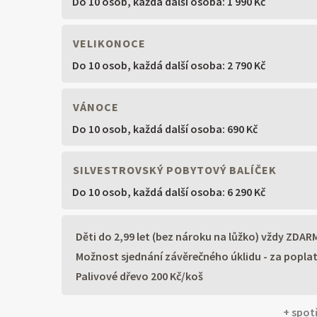
Do 10 osob,
každá další osoba: 1 990 Kč
VELIKONOCE
Do 10 osob,
každá další osoba: 2 790 Kč
VÁNOCE
Do 10 osob,
každá další osoba: 690 Kč
SILVESTROVSKÝ POBYTOVÝ BALÍČEK
Do 10 osob,
každá další osoba: 6 290 Kč
Děti do 2,99 let (bez nároku na lůžko) vždy ZDAR
Možnost sjednání závěrečného úklidu - za popla
Palivové dřevo 200 Kč/koš
+ spotř