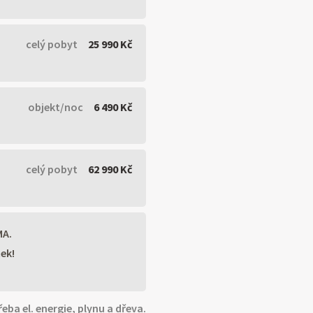
celý pobyt
25 990 Kč
objekt/noc
6 490 Kč
celý pobyt
62 990 Kč
MA.
tek!
eba el. energie, plynu a dřeva.