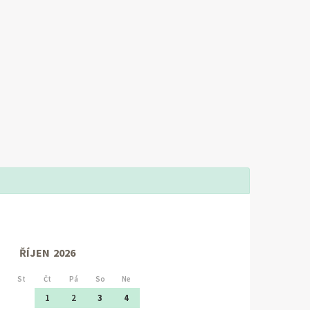
ŘÍJEN
2026
St
Čt
Pá
So
Ne
1
2
3
4