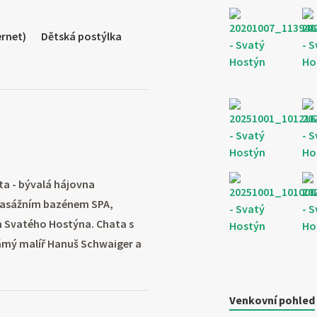
ernet)
Dětská postýlka
a - bývalá hájovna
masážním bazénem SPA,
m Svatého Hostýna. Chata s
známý malíř Hanuš Schwaiger a
Venkovní pohled