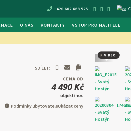
C
+420 602 668 525
RMACE
O NÁS
KONTAKTY
VSTUP PRO MAJITELE
VIDEO
Předchozí
SDÍLET:
CENA OD
4 490 Kč
objekt/noc
Podmínky ubytovatele
Ukázat ceny