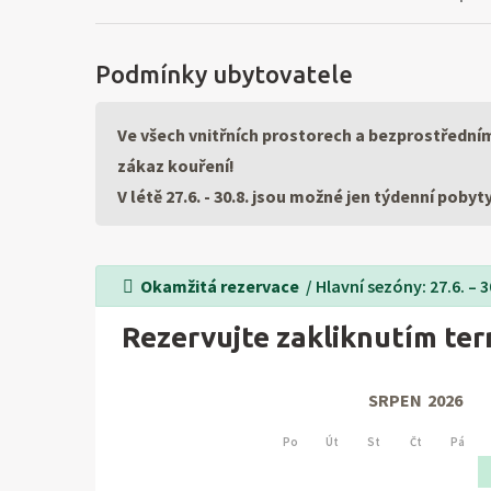
Podmínky ubytovatele
Ve všech vnitřních prostorech a bezprostředním
zákaz kouření!
V létě 27.6. - 30.8. jsou možné jen týdenní poby
Okamžitá rezervace
/ Hlavní sezóny: 27.6. – 30.
Rezervujte zakliknutím te
SRPEN
2026
Po
Út
St
Čt
Pá