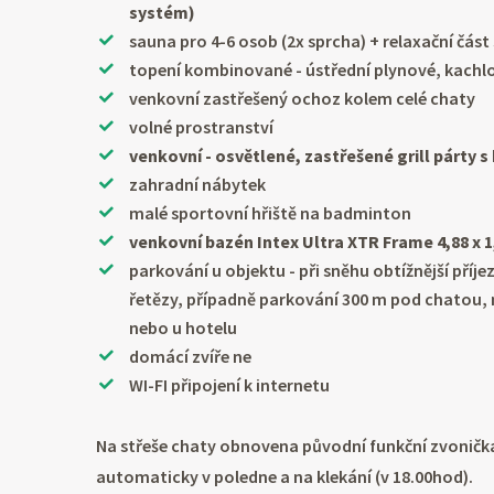
systém)
sauna pro 4-6 osob (2x sprcha) + relaxační čás
topení kombinované - ústřední plynové, kach
venkovní zastřešený ochoz kolem celé chaty
volné prostranství
venkovní - osvětlené, zastřešené grill párty 
zahradní nábytek
malé sportovní hřiště na badminton
venkovní bazén Intex Ultra XTR Frame 4,88 x 
parkování u objektu - při sněhu obtížnější pří
řetězy, případně parkování 300 m pod chatou, 
nebo u hotelu
domácí zvíře ne
WI-FI připojení k internetu
Na střeše chaty obnovena původní funkční zvonička
automaticky v poledne a na klekání (v 18.00hod).