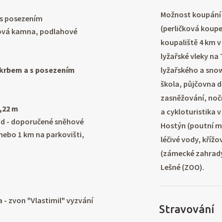
Možnost koupání 
t s posezením
(perličková koupe
lová kamna, podlahové
koupaliště 4 km v 
lyžařské vleky na 
s krbem a s posezením
lyžařského a sno
škola, půjčovna d
zasněžování, nočn
1,22 m
a cykloturistika 
jezd - doporučené sněhové
Hostýn (poutní m
nebo 1 km na parkovišti,
léčivé vody, kříž
(zámecké zahrady
Lešné (ZOO).
 - zvon "Vlastimil" vyzvání
Stravování