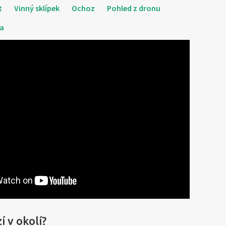
t
Vinný sklípek
Ochoz
Pohled z dronu
ka
í v okolí?