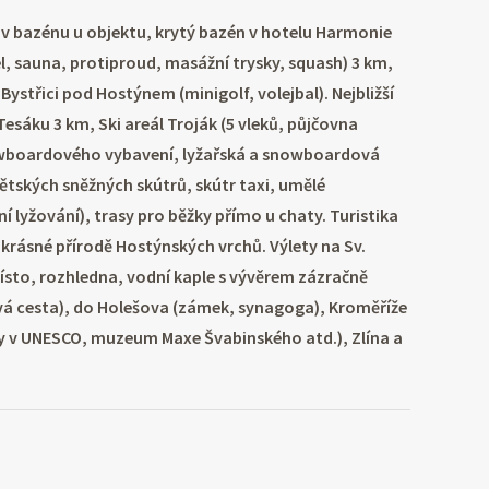
v bazénu u objektu, krytý bazén v hotelu Harmonie
l, sauna, protiproud, masážní trysky, squash) 3 km,
Bystřici pod Hostýnem (minigolf, volejbal). Nejbližší
Tesáku 3 km, Ski areál Troják (5 vleků, půjčovna
wboardového vybavení, lyžařská a snowboardová
ětských sněžných skútrů, skútr taxi, umělé
í lyžování), trasy pro běžky přímo u chaty. Turistika
v krásné přírodě Hostýnských vrchů. Výlety na Sv.
ísto, rozhledna, vodní kaple s vývěrem zázračně
ová cesta), do Holešova (zámek, synagoga), Kroměříže
 v UNESCO, muzeum Maxe Švabinského atd.), Zlína a