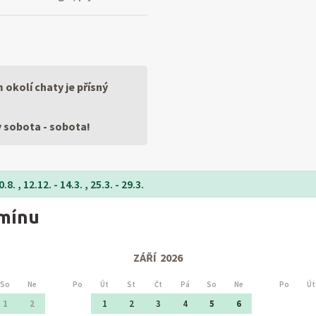
 okolí chaty je přísný
ty sobota - sobota!
8. , 12.12. - 14.3. , 25.3. - 29.3.
rmínu
ZÁŘÍ
2026
So
Ne
Po
Út
St
Čt
Pá
So
Ne
Po
Út
1
2
1
2
3
4
5
6