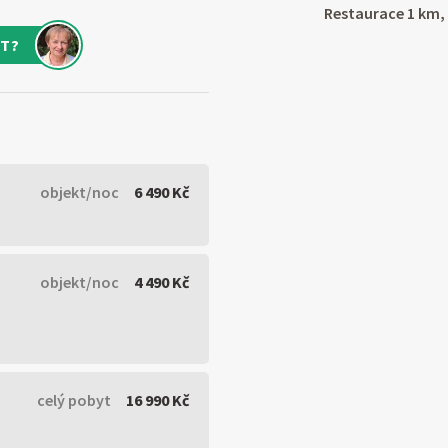
Restaurace 1 km,
T?
objekt/noc
6 490 Kč
objekt/noc
4 490 Kč
celý pobyt
16 990 Kč