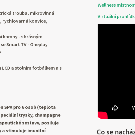
Wellness místnos
ktrická trouba, mikrovlnná
Virtuální prohlíd
, rychlovarná konvice,
mi kamny - s krásným
a se Smart TV - Oneplay
y
s LCD a stolním fotbálkem a s
n SPA pro 6 osob (teplota
speciální trysky, champagne
apeutické sestavy, posiluje
y a stimuluje imunitní
Co se nacház