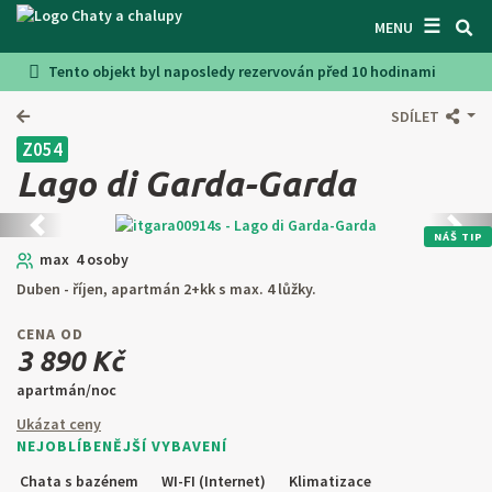
☰
VYHLEDÁVAČ CHAT
MENU
Tento objekt byl naposledy rezervován před 10 hodinami
INSPIRUJTE SE
SDÍLET
INFORMACE
Z054
O NÁS
Lago di Garda-Garda
KONTAKTY
Předchozí
Další
NÁŠ TIP
max 4 osoby
VSTUP PRO MAJITELE
Duben - říjen, apartmán 2+kk s max. 4 lůžky.
HLEDAT NA WEBU
CENA OD
3 890 Kč
NABÍDNOUT OBJEKT
apartmán/noc
Ukázat ceny
CZ
SK
EN
DE
NEJOBLÍBENĚJŠÍ VYBAVENÍ
PL
Chata s bazénem
WI-FI (Internet)
Klimatizace