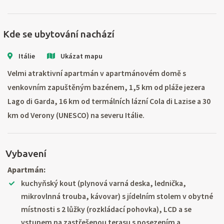
Kde se ubytování nachází
Itálie
Ukázat mapu
Velmi atraktivní apartmán v apartmánovém domě s
venkovním zapuštěným bazénem, 1,5 km od pláže jezera
Lago di Garda, 16 km od termálních lázní Cola di Lazise a 30
km od Verony (UNESCO) na severu Itálie.
Vybavení
Apartmán:
kuchyňský kout (plynová varná deska, lednička,
mikrovlnná trouba, kávovar) s jídelním stolem v obytné
místnosti s 2 lůžky (rozkládací pohovka), LCD a se
vstupem na zastřešenou terasu s posezením a