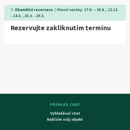
lázně v Cola di Lazise 16 km. Celodenní výlety do okolí:
Okamžitá rezervace
/ Hlavní sezóny: 27.6. – 30.8. , 12.12.
Verona (památka UNESCO, hlavní město provincie Verona,
- 14.3. , 25.3. - 29.3.
William Shakespeare do ní zasadil děj své slavné tragédie
Rezervujte zakliknutím termínu
Romeo a Julie).
PŘEHLED CHAT
Vyhledávač chat
Nabízím svůj objekt