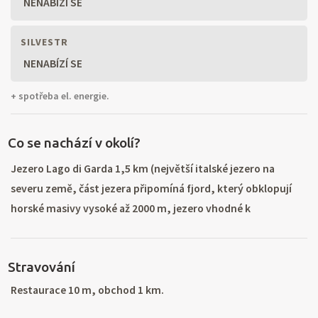
NENABÍZÍ SE
SILVESTR
NENABÍZÍ SE
+ spotřeba el. energie.
Co se nachází v okolí?
Jezero Lago di Garda 1,5 km (největší italské jezero na
severu země, část jezera připomíná fjord, který obklopují
horské masivy vysoké až 2000 m, jezero vhodné k
provozování windsurfingu, kolem jezera vede cyklostezka,
je zde také mnoho kilometrů kvalitních tras pro in-line
Stravování
bruslaře, výlet lanovkou na Monte Baldo). Jezero Lago di
Ledro 60 km (4 pláže, hřiště na plážový volejbal a tenisové
Restaurace 10 m, obchod 1 km.
kurty, otevřené trávníky, bary a pizzerie v okolí), termální