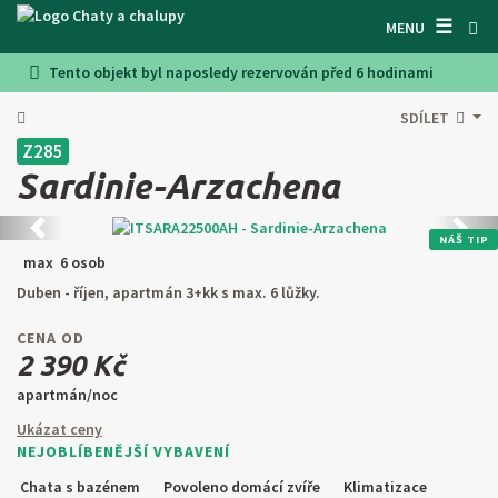
☰
VYHLEDÁVAČ CHAT
MENU
Tento objekt byl naposledy rezervován před 6 hodinami
INSPIRUJTE SE
SDÍLET
INFORMACE
Z285
O NÁS
Sardinie-Arzachena
KONTAKTY
Předchozí
Další
NÁŠ TIP
max 6 osob
VSTUP PRO MAJITELE
Duben - říjen, apartmán 3+kk s max. 6 lůžky.
HLEDAT NA WEBU
CENA OD
2 390 Kč
NABÍDNOUT OBJEKT
apartmán/noc
Ukázat ceny
CZ
SK
EN
DE
NEJOBLÍBENĚJŠÍ VYBAVENÍ
PL
Chata s bazénem
Povoleno domácí zvíře
Klimatizace