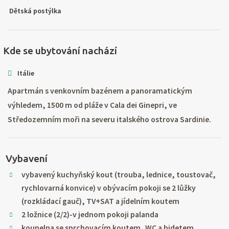
Dětská postýlka
Kde se ubytování nachází
Itálie
Apartmán s venkovním bazénem a panoramatickým
výhledem, 1500 m od pláže v Cala dei Ginepri, ve
Středozemním moři na severu italského ostrova Sardinie.
Vybavení
vybavený kuchyňský kout (trouba, lednice, toustovač,
rychlovarná konvice) v obývacím pokoji se 2 lůžky
(rozkládací gauč), TV+SAT a jídelním koutem
2 ložnice (2/2)-v jednom pokoji palanda
koupelna se sprchovacím koutem, WC a bidetem