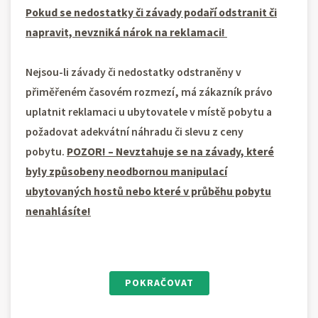
Pokud se nedostatky či závady podaří odstranit či
napravit, nevzniká nárok na reklamaci!
Nejsou-li závady či nedostatky odstraněny v
přiměřeném časovém rozmezí, má zákazník právo
uplatnit reklamaci u ubytovatele v místě pobytu a
požadovat adekvátní náhradu či slevu z ceny
pobytu.
POZOR! – Nevztahuje se na závady, které
byly způsobeny neodbornou manipulací
ubytovaných hostů nebo které v průběhu pobytu
nenahlásíte!
POKRAČOVAT