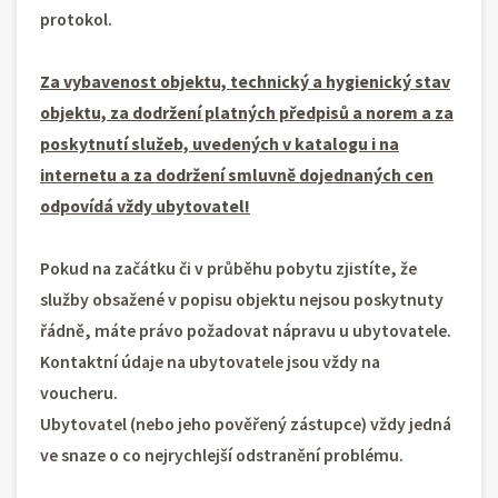
protokol.
Za vybavenost objektu, technický a hygienický stav
objektu, za dodržení platných předpisů a norem a za
poskytnutí služeb, uvedených v katalogu i na
internetu a za dodržení smluvně dojednaných cen
odpovídá vždy ubytovatel!
Pokud na začátku či v průběhu pobytu zjistíte, že
služby obsažené v popisu objektu nejsou poskytnuty
řádně, máte právo požadovat nápravu u ubytovatele.
Kontaktní údaje na ubytovatele jsou vždy na
voucheru.
Ubytovatel (nebo jeho pověřený zástupce) vždy jedná
ve snaze o co nejrychlejší odstranění problému.