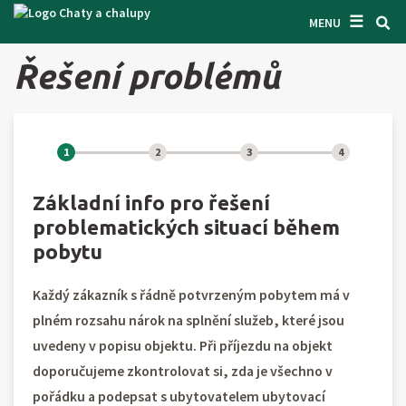
☰
VYHLEDÁVAČ CHAT
MENU
INSPIRUJTE SE
Řešení problémů
INFORMACE
O NÁS
1
2
3
4
KONTAKTY
Základní info pro řešení
VSTUP PRO MAJITELE
problematických situací během
pobytu
HLEDAT NA WEBU
Každý zákazník s řádně potvrzeným pobytem má v
NABÍDNOUT OBJEKT
plném rozsahu nárok na splnění služeb, které jsou
uvedeny v popisu objektu. Při příjezdu na objekt
CZ
SK
EN
DE
doporučujeme zkontrolovat si, zda je všechno v
PL
pořádku a podepsat s ubytovatelem ubytovací