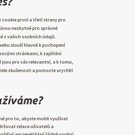
es?
cookie první a třetí strany pro
tšinou nezbytné pro správné
 z vašich osobních údajů.
webu slouží hlavně k pochopení
bovými stránkami, k zajištění
é jsou pro vás relevantní, a k tomu,
ele zkušenosti a pomozte urychlit
užíváme?
é pro to, abyste mohli využívat
žovat relace uživatelů a
ďují ani neukládají žádné osobní