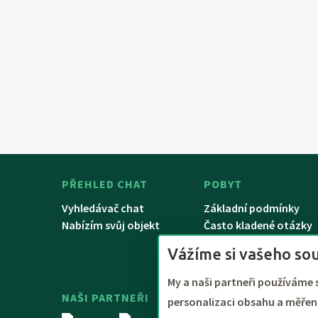
PŘEHLED CHAT
POBYT
Vyhledávač chat
Základní podmínky
Nabízím svůj objekt
Často kladené otázky
Řešení problémů
Vážíme si vašeho so
My a naši partneři používáme 
NAŠI PARTNEŘI
Platby QR kódem. Možnost platb
personalizaci obsahu a měření