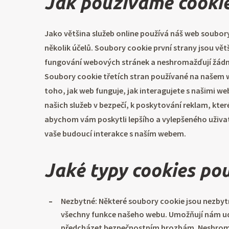
Jak používáme cooki
Jako většina služeb online používá náš web soubory 
několik účelů. Soubory cookie první strany jsou vě
fungování webových stránek a neshromažďují žádné
Soubory cookie třetích stran používané na našem 
toho, jak web funguje, jak interagujete s našimi we
našich služeb v bezpečí, k poskytování reklam, kter
abychom vám poskytli lepšího a vylepšeného uživat
vaše budoucí interakce s naším webem.
Jaké typy cookies po
Nezbytné: Některé soubory cookie jsou nezbytn
všechny funkce našeho webu. Umožňují nám udr
předcházet bezpečnostním hrozbám. Neshromaž