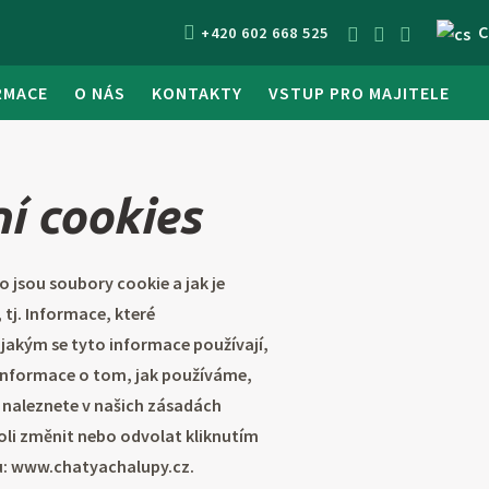
C
+420 602 668 525
RMACE
O NÁS
KONTAKTY
VSTUP PRO MAJITELE
í cookies
o jsou soubory cookie a jak je
tj. Informace, které
akým se tyto informace používají,
 informace o tom, jak používáme,
 naleznete v našich zásadách
oli změnit nebo odvolat kliknutím
nu: www.chatyachalupy.cz.