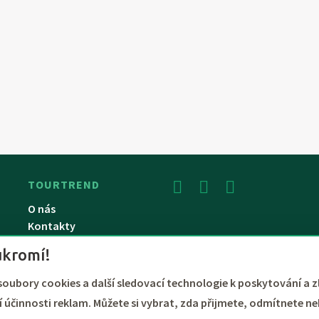
TOURTREND
O nás
Kontakty
Dárkový poukaz
ukromí!
soubory cookies a další sledovací technologie k poskytování a z
y benefitů až do výše 100%
 účinnosti reklam. Můžete si vybrat, zda přijmete, odmítnete ne