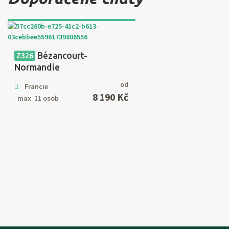
Bézancourt-
Z326
Normandie
od
Francie
8 190 Kč
max 11 osob