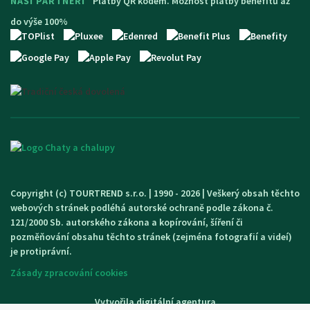
NAŠI PARTNEŘI
Platby QR kódem. Možnost platby benefitů až
do výše 100%
Copyright (c) TOURTREND s.r.o. | 1990 - 2026 | Veškerý obsah těchto
webových stránek podléhá autorské ochraně podle zákona č.
121/2000 Sb. autorského zákona a kopírování, šíření či
pozměňování obsahu těchto stránek (zejména fotografií a videí)
je protiprávní.
Zásady zpracování cookies
Vytvořila digitální agentura