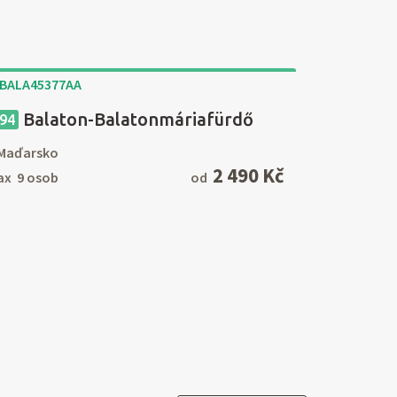
Balaton-Balatonmáriafürdő
94
Maďarsko
2 490 Kč
x 9 osob
od