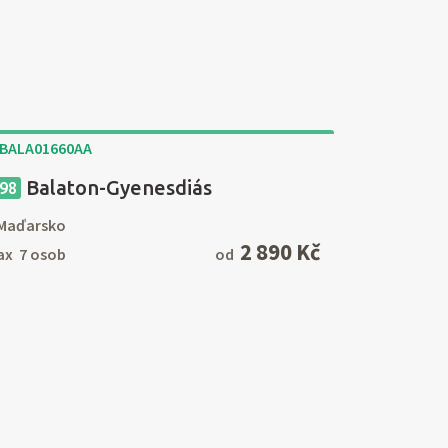
Balaton-Gyenesdiás
98
Maďarsko
2 890 Kč
x 7 osob
od