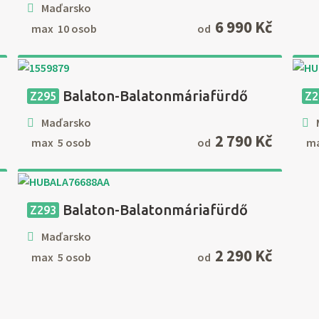
Maďarsko
6 990 Kč
max 10 osob
od
Balaton-Balatonmáriafürdő
Z295
Z2
Maďarsko
2 790 Kč
max 5 osob
od
ma
Balaton-Balatonmáriafürdő
Z293
Maďarsko
2 290 Kč
max 5 osob
od