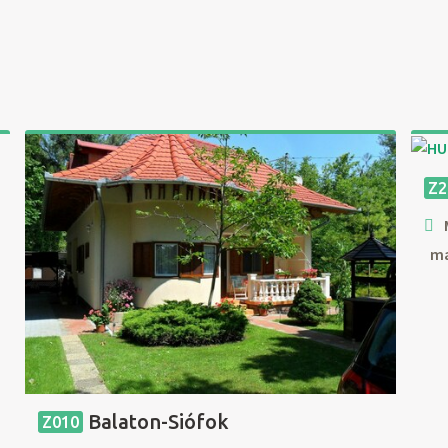
Z2
ma
Balaton-Siófok
Z010