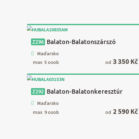
Balaton-Balatonszárszó
Z296
Maďarsko
3 350 Kč
max 5 osob
od
Balaton-Balatonkeresztúr
Z292
Maďarsko
2 590 Kč
max 9 osob
od