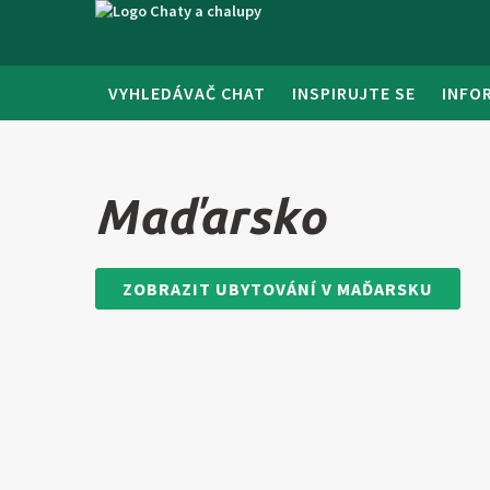
VYHLEDÁVAČ CHAT
INSPIRUJTE SE
INFO
Maďarsko
ZOBRAZIT UBYTOVÁNÍ V MAĎARSKU