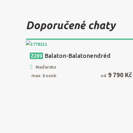
Doporučené chaty
Balaton-Balatonendréd
Z289
Maďarsko
9 790 Kč
max 8 osob
od