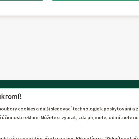
TOURTREND
ukromí!
About us
soubory cookies a další sledovací technologie k poskytování a z
Contacts
 účinnosti reklam. Můžete si vybrat, zda přijmete, odmítnete ne
ouhlasíte s použitím všech cookies. Kliknutím na "Odmítnout v