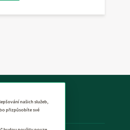
lepšování našich služeb,
bo přizpůsobíte své
še" budou použity pouze