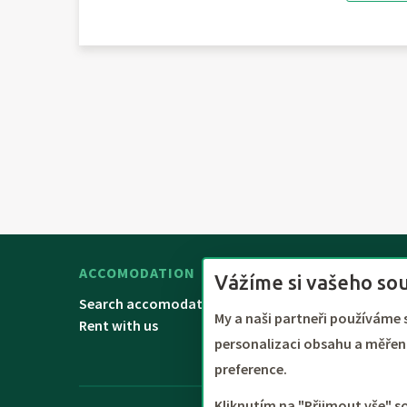
ACCOMODATION
RESERVATION
Vážíme si vašeho so
Search accomodation
General Terms
My a naši partneři používáme 
Rent with us
personalizaci obsahu a měření
preference.
Kliknutím na "Přijmout vše" s