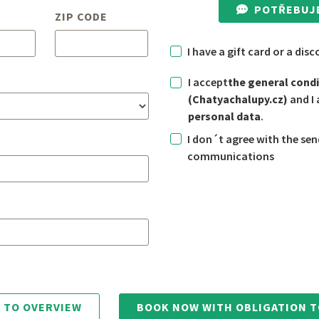
POTŘEBUJ
ZIP CODE
I have a gift card or a di
I accept
the general con
(Chatyachalupy.cz)
and I
personal data
.
I don´t agree with the se
communications
 TO OVERVIEW
BOOK NOW WITH OBLIGATION T