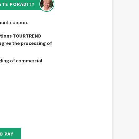
ETE PORADIT?
scount coupon.
ditions TOURTREND
 agree
the processing of
nding of commercial
O PAY