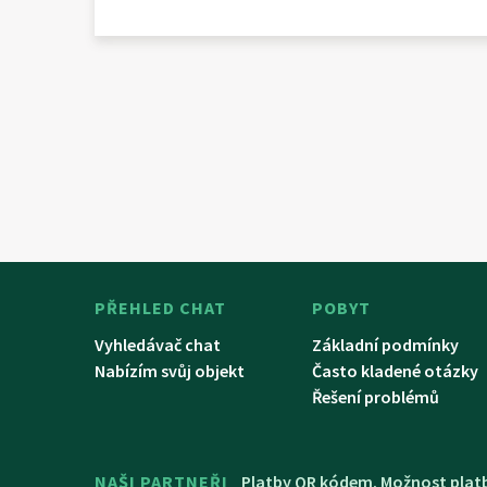
PŘEHLED CHAT
POBYT
Vyhledávač chat
Základní podmínky
Nabízím svůj objekt
Často kladené otázky
Řešení problémů
NAŠI PARTNEŘI
Platby QR kódem. Možnost platb