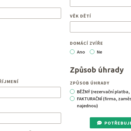
VĚK DĚTÍ
DOMÁCÍ ZVÍŘE
Ano
Ne
Způsob úhrady
ŘÍJMENÍ
ZPŮSOB ÚHRADY
BĚŽNÝ (rezervační platba,
FAKTURAČNÍ (firma, zaměst
najednou)
POTŘEBUJ