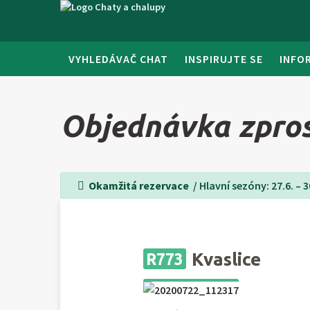
VYHLEDÁVAČ CHAT
INSPIRUJTE SE
INFO
Objednávka zpros
Okamžitá rezervace
/ Hlavní sezóny: 27.6. – 30.
Kvaslice
R773