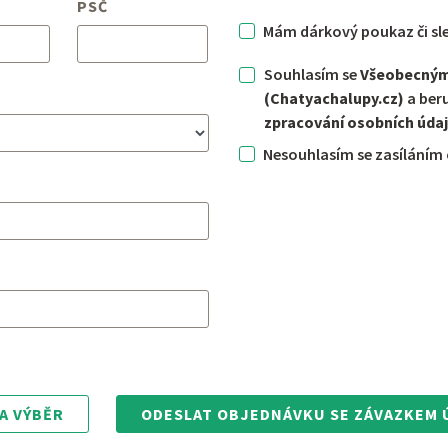
PSČ
Mám dárkový poukaz či sl
Souhlasím se
Všeobecný
(Chatyachalupy.cz)
a ber
zpracování osobních úda
Nesouhlasím se zasíláním 
A VÝBĚR
ODESLAT OBJEDNÁVKU SE ZÁVAZKEM 