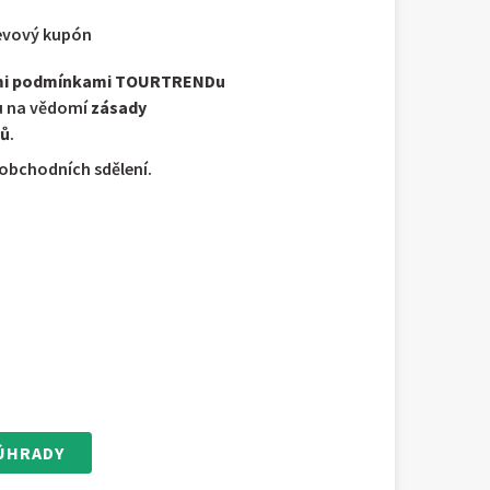
evový kupón
mi podmínkami TOURTRENDu
u na vědomí
zásady
jů
.
obchodních sdělení.
ÚHRADY