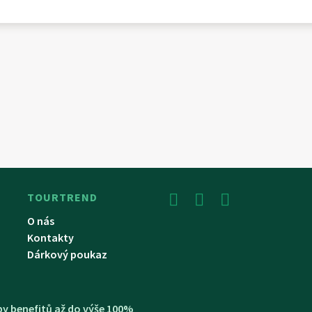
TOURTREND
O nás
Kontakty
Dárkový poukaz
y benefitů až do výše 100%