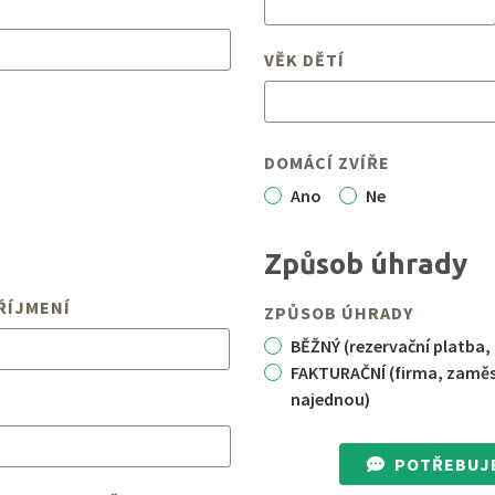
VĚK DĚTÍ
DOMÁCÍ ZVÍŘE
Ano
Ne
Způsob úhrady
ŘÍJMENÍ
ZPŮSOB ÚHRADY
BĚŽNÝ (rezervační platba,
FAKTURAČNÍ (firma, zaměst
najednou)
POTŘEBUJ