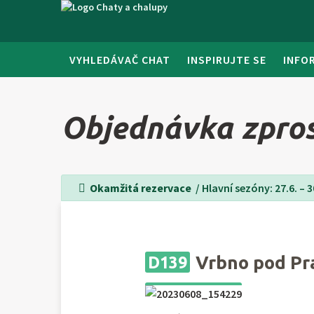
VYHLEDÁVAČ CHAT
INSPIRUJTE SE
INFO
Objednávka zpros
Okamžitá rezervace
/ Hlavní sezóny: 27.6. – 30.
Vrbno pod P
D139