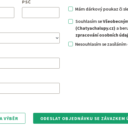
PSČ
Mám dárkový poukaz či sl
Souhlasím se
Všeobecný
(Chatyachalupy.cz)
a ber
zpracování osobních úda
Nesouhlasím se zasíláním 
A VÝBĚR
ODESLAT OBJEDNÁVKU SE ZÁVAZKEM 