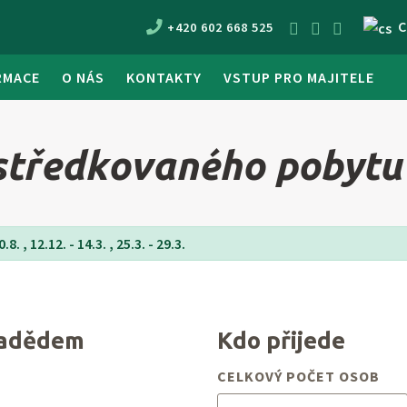
C
+420 602 668 525
RMACE
O NÁS
KONTAKTY
VSTUP PRO MAJITELE
tředkovaného pobytu 
8. , 12.12. - 14.3. , 25.3. - 29.3.
radědem
Kdo přijede
CELKOVÝ POČET OSOB