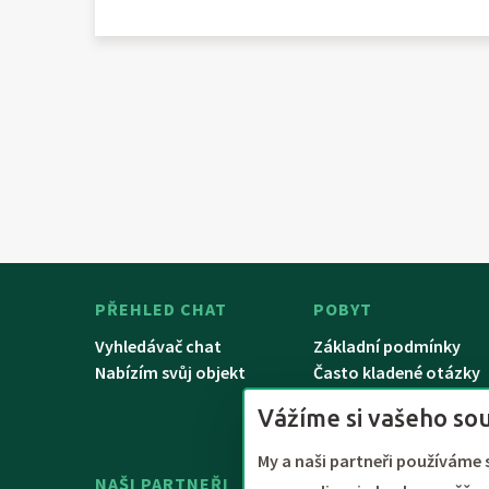
PŘEHLED CHAT
POBYT
Vyhledávač chat
Základní podmínky
Nabízím svůj objekt
Často kladené otázky
Řešení problémů
Vážíme si vašeho so
My a naši partneři používáme 
NAŠI PARTNEŘI
Platby QR kódem. Možnost platb