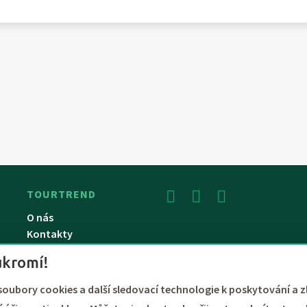
TOURTREND
O nás
Kontakty
Dárkový poukaz
ukromí!
soubory cookies a další sledovací technologie k poskytování a z
y benefitů až do výše 100%