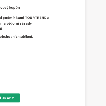
evový kupón
mi podmínkami TOURTRENDu
u na vědomí
zásady
jů
.
obchodních sdělení.
ÚHRADY